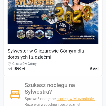
Sylwester w Gliczarowie Górnym dla
dorosłych i z dziećmi
Gliczarów Górny
od
1599 zł
5 dni
Szukasz noclegu na
Sylwestra?
Sprawdź dostępne
noclegi w Murzasichle.
Rezerwuj wygodnie i bezpiecznie!