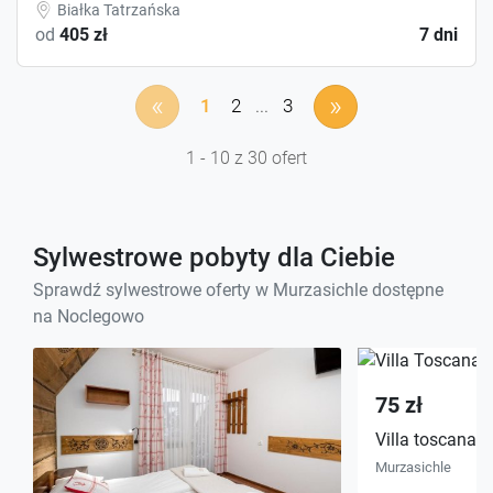
Białka Tatrzańska
od
405 zł
7 dni
«
»
1
2
...
3
1 - 10 z 30 ofert
Sylwestrowe pobyty dla Ciebie
Sprawdź sylwestrowe oferty w Murzasichle dostępne
na Noclegowo
75 zł
Villa toscana 
Murzasichle