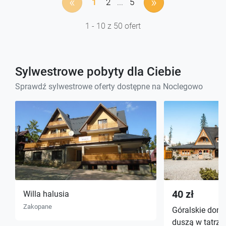
«
»
1
2
...
5
1 - 10 z 50 ofert
Sylwestrowe pobyty dla Ciebie
Sprawdź sylwestrowe oferty dostępne na Noclegowo
40 zł
Willa halusia
Zakopane
Góralskie domk
duszą w tatrza