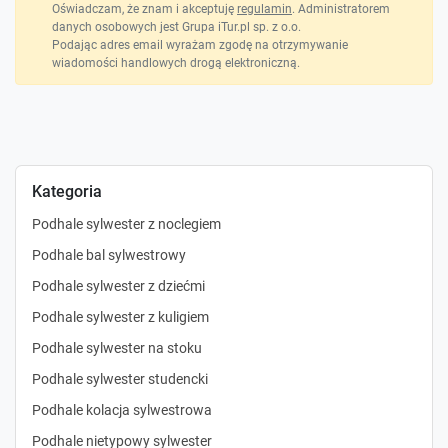
Oświadczam, że znam i akceptuję
regulamin
. Administratorem
danych osobowych jest Grupa iTur.pl sp. z o.o.
Podając adres email wyrażam zgodę na otrzymywanie
wiadomości handlowych drogą elektroniczną.
Kategoria
Podhale sylwester z noclegiem
Podhale bal sylwestrowy
Podhale sylwester z dziećmi
Podhale sylwester z kuligiem
Podhale sylwester na stoku
Podhale sylwester studencki
Podhale kolacja sylwestrowa
Podhale nietypowy sylwester