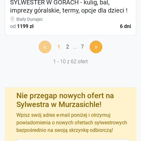
SYLWESTER W GÓRACH - kulig, bal,
imprezy góralskie, termy, opcje dla dzieci !
Biały Dunajec
od
1199 zł
6 dni
«
»
1
2
...
7
1 - 10 z 62 ofert
Nie przegap nowych ofert na
Sylwestra w Murzasichle!
Wpisz swój adres e-mail poniżej i otrzymuj
powiadomienia o nowych ofertach sylwestrowych
bezpośrednio na swoją skrzynkę odbiorczą!