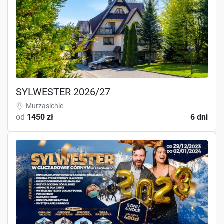
SYLWESTER 2026/27
Murzasichle
od
1450 zł
6 dni