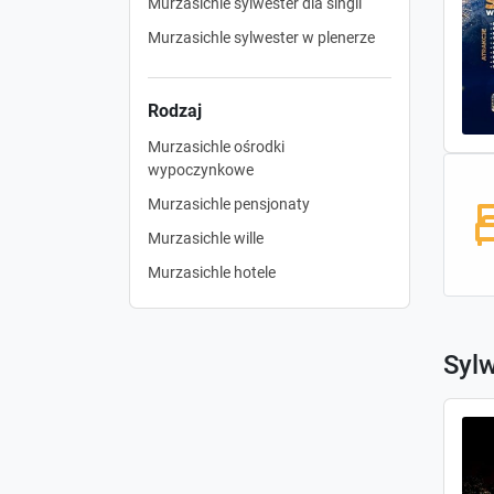
Murzasichle sylwester dla singli
Murzasichle sylwester w plenerze
Rodzaj
Murzasichle ośrodki
wypoczynkowe
Murzasichle pensjonaty
Murzasichle wille
Murzasichle hotele
Sylw