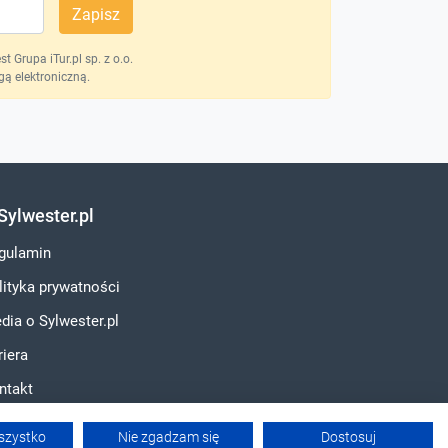
Zapisz
 Grupa iTur.pl sp. z o.o.
ą elektroniczną.
Sylwester.pl
gulamin
lityka prywatności
dia o Sylwester.pl
riera
ntakt
szystko
Nie zgadzam się
Dostosuj