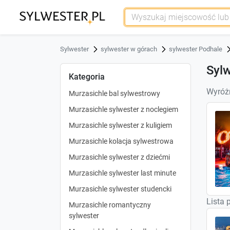
Sylwester
sylwester w górach
sylwester Podhale
Sylw
Kategoria
Wyróżn
Murzasichle bal sylwestrowy
Murzasichle sylwester z noclegiem
Murzasichle sylwester z kuligiem
Murzasichle kolacja sylwestrowa
Murzasichle sylwester z dziećmi
Murzasichle sylwester last minute
Murzasichle sylwester studencki
Lista 
Murzasichle romantyczny
sylwester