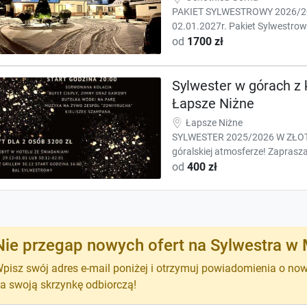
PAKIET SYLWESTROWY 2026/2027
02.01.2027r. Pakiet Sylwestrowy 
od
1700 zł
Sylwester w górach z k
Łapsze Niżne
Łapsze Niżne
SYLWESTER 2025/2026 W ZŁOTY
góralskiej atmosferze! Zaprasz
od
400 zł
Nie przegap nowych ofert na Sylwestra w 
pisz swój adres e-mail poniżej i otrzymuj powiadomienia o no
a swoją skrzynkę odbiorczą!