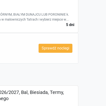
ÓRNYM, BIAŁYM DUNAJCU LUB PORONINIE k.
 malowniczych Tatrach i wybierz miejsce w...
5 dni
Sprawdź noclegi
26/2027, Bal, Biesiada, Termy,
nego