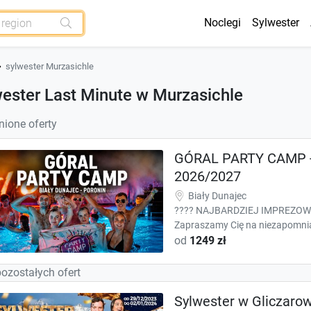
Noclegi
Sylwester
sylwester Murzasichle
ester Last Minute w Murzasichle
ione oferty
GÓRAL PARTY CAMP - 
2026/2027
Biały Dunajec
???? NAJBARDZIEJ IMPREZOW
Zapraszamy Cię na niezapomnian
od
1249 zł
pozostałych ofert
Sylwester w Gliczarow