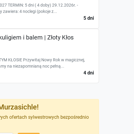
 TERMIN: 5 dni ( 4 doby) 29.12.2026r. -
zawiera: 4 noclegi (pokoje z...
5 dni
uligiem i balem | Złoty Kłos
M KŁOSIE Przywitaj Nowy Rok w magicznej,
amy na niezapomnianą noc pełną...
4 dni
Murzasichle!
wych ofertach sylwestrowych bezpośrednio