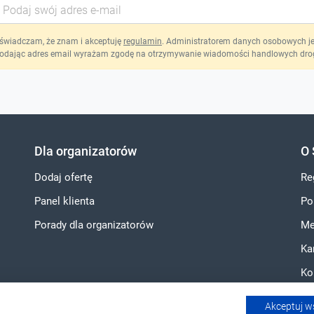
świadczam, że znam i akceptuję
regulamin
. Administratorem danych osobowych jest
odając adres email wyrażam zgodę na otrzymywanie wiadomości handlowych drog
Dla organizatorów
O 
Dodaj ofertę
Re
Panel klienta
Po
Porady dla organizatorów
Me
Ka
Ko
Akceptuj w