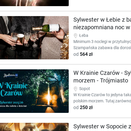
Sylwester w Łebie z b
niezapomniana noc w
Łeba
Minimum 3 noclegi w przytuln
Szampańska zabawa dla dorosły
od
564 zł
W Krainie Czarów - Syl
morzem - Trójmiasto
Sopot
W Krainie Czarów to jedyna tak
polskim morzem. Tutaj zarówno d
od
250 zł
Sylwester w Sopocie 