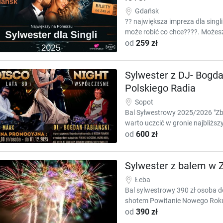
Gdańsk
?? największa impreza dla singl
może robić co chce????. Możesz
od
259 zł
Sylwester z DJ- Bog
Polskiego Radia
Sopot
Bal Sylwestrowy 2025/2026 "Zbl
warto uczcić w gronie najbliższ
od
600 zł
Sylwester z balem w 
Łeba
Bal sylwestrowy 390 zł osoba d
shotem Powitanie Nowego Roku 
od
390 zł