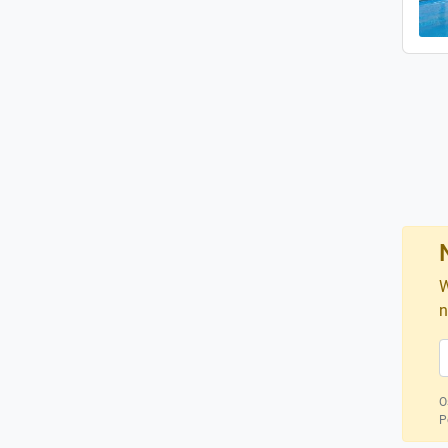
W
n
O
P