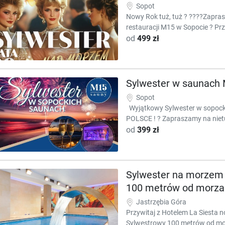
Sopot
Nowy Rok tuż, tuż ? ????Zapra
restauracji M15 w Sopocie ? Prz
od
499 zł
Sylwester w saunach 
Sopot
Wyjątkowy Sylwester w sopoc
POLSCE ! ? Zapraszamy na niet
od
399 zł
Sylwester na morzem z
100 metrów od morza
Jastrzębia Góra
Przywitaj z Hotelem La Siesta n
Sylwestrowy 100 metrów od mor