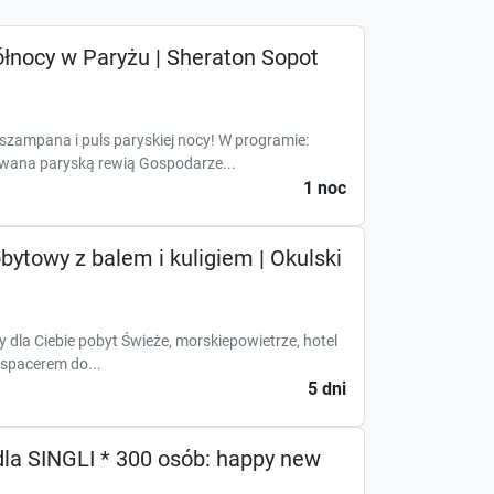
ółnocy w Paryżu | Sheraton Sopot
zampana i puls paryskiej nocy! W programie:
wana paryską rewią Gospodarze...
1 noc
bytowy z balem i kuligiem | Okulski
dla Ciebie pobyt Świeże, morskiepowietrze, hotel
 spacerem do...
5 dni
la SINGLI * 300 osób: happy new