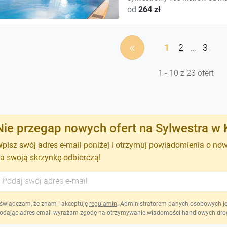
od
264 zł
«
1
2
...
3
1 - 10 z 23 ofert
Nie przegap nowych ofert na Sylwestra w 
pisz swój adres e-mail poniżej i otrzymuj powiadomienia o no
a swoją skrzynkę odbiorczą!
świadczam, że znam i akceptuję
regulamin
. Administratorem danych osobowych jest
odając adres email wyrażam zgodę na otrzymywanie wiadomości handlowych drog