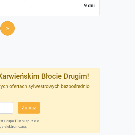
9 dni
»
Karwieńskim Błocie Drugim!
wych ofertach sylwestrowych bezpośrednio
Zapisz
 Grupa iTur.pl sp. z o.o.
ą elektroniczną.