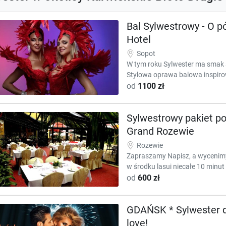
Bal Sylwestrowy - O p
Hotel
Sopot
W tym roku Sylwester ma smak s
Stylowa oprawa balowa inspiro
od
1100 zł
Sylwestrowy pakiet po
Grand Rozewie
Rozewie
Zapraszamy Napisz, a wycenimy 
w środku lasui niecałe 10 minut
od
600 zł
GDAŃSK * Sylwester d
love!