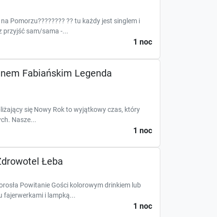
i na Pomorzu???????? ?? tu każdy jest singlem i
 przyjść sam/sama -...
1 noc
danem Fabiańskim Legenda
iżający się Nowy Rok to wyjątkowy czas, który
ych. Nasze...
1 noc
Zdrowotel Łeba
orosła Powitanie Gości kolorowym drinkiem lub
fajerwerkami i lampką...
1 noc