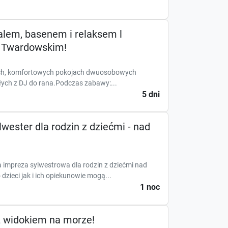
alem, basenem i relaksem l
 Twardowskim!
ych, komfortowych pokojach dwuosobowych
ch z DJ do rana.Podczas zabawy:...
5 dni
wester dla rodzin z dziećmi - nad
a impreza sylwestrowa dla rodzin z dziećmi nad
zieci jak i ich opiekunowie mogą...
1 noc
z widokiem na morze!