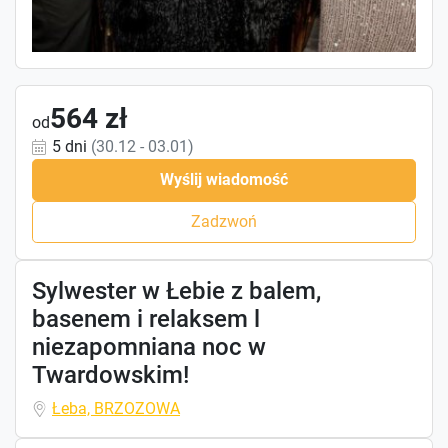
564 zł
od
5 dni
(30.12 - 03.01)
Wyślij wiadomość
Zadzwoń
Sylwester w Łebie z balem,
basenem i relaksem l
niezapomniana noc w
Twardowskim!
Łeba, BRZOZOWA