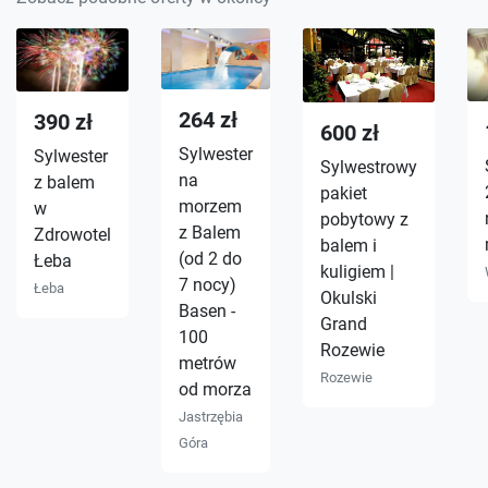
264 zł
390 zł
600 zł
Sylwester
Sylwester
Sylwestrowy
na
z balem
pakiet
morzem
w
pobytowy z
z Balem
Zdrowotel
balem i
(od 2 do
Łeba
kuligiem |
7 nocy)
Łeba
Okulski
Basen -
Grand
100
Rozewie
metrów
Rozewie
od morza
Jastrzębia
Góra