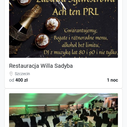
Restauracja Willa Sadyba
Szczecin
od
400 zł
1 noc