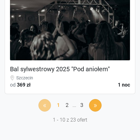
Bal sylwestrowy 2025 "Pod aniołem"
Szczecin
od
369 zł
1 noc
«
»
1
2
...
3
1 - 10 z 23 ofert