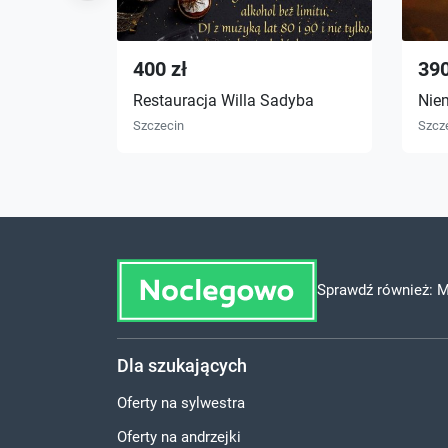
400 zł
390
Restauracja Willa Sadyba
Niem
Szczecin
Szcz
Sprawdź również:
M
Dla szukających
Oferty na sylwestra
Oferty na andrzejki