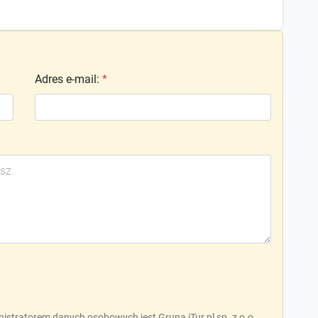
Adres e-mail
:
*
nistratorem danych osobowych jest Grupa iTur.pl sp. z o.o.