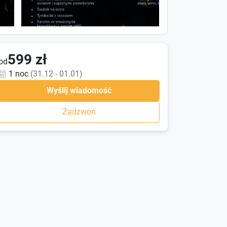
599 zł
od
1 noc
(31.12 - 01.01)
Wyślij wiadomość
Zadzwoń