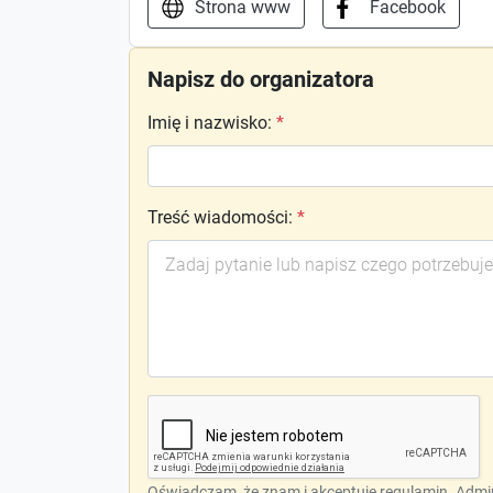
Strona www
Facebook
Napisz do organizatora
Imię i nazwisko
:
*
Treść wiadomości
:
*
Oświadczam, że znam i akceptuję
regulamin
. Admi