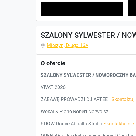
SZALONY SYLWESTER / NO
Mierzyn, Długa 16A
O ofercie
SZALONY SYLWESTER / NOWOROCZNY BA
VIVAT 2026
ZABAWĘ PROWADZI DJ ARTEE -
Skontaktuj 
Wokal & Piano Robert Narwojsz
SHOW Dance Abballu Studio
Skontaktuj się
OPEN BAR - koktajle serwuje Forest Cocktail 