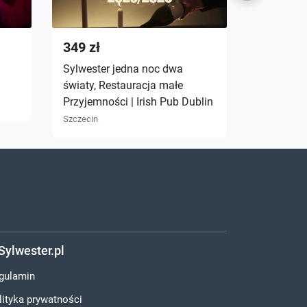
349 zł
490 zł
a
Sylwester jedna noc dwa
Sylweste
światy, Restauracja małe
Hollywood
Przyjemności | Irish Pub Dublin
Szczecin
Szczecin
Sylwester.pl
gulamin
lityka prywatności