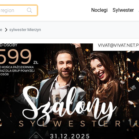
Noclegi
Sylwester
ze
sylwester Mierzyn