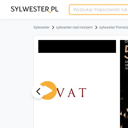
Sylwester
sylwester nad morzem
sylwester Pomor
ous
Previ