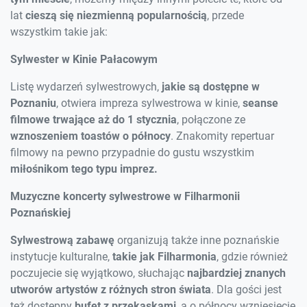
lat
cieszą się niezmienną popularnością
, przede
wszystkim takie jak:
Sylwester w Kinie Pałacowym
Listę wydarzeń sylwestrowych,
jakie są dostępne w
Poznaniu
, otwiera impreza sylwestrowa w kinie,
seanse
filmowe trwające aż do 1 stycznia
, połączone ze
wznoszeniem toastów o północy
. Znakomity repertuar
filmowy na pewno przypadnie do gustu wszystkim
miłośnikom tego typu imprez.
Muzyczne koncerty sylwestrowe w Filharmonii
Poznańskiej
Sylwestrową zabawę
organizują także inne poznańskie
instytucje kulturalne,
takie jak Filharmonia
, gdzie również
poczujecie się wyjątkowo, słuchając
najbardziej znanych
utworów artystów z różnych stron świata
. Dla gości jest
też dostępny
bufet z przekąskami
, a o północy wzniesiecie