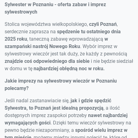
Sylwester w Poznaniu - oferta zabaw i imprez
sylwestrowych
Stolica województwa wielkopolskiego,
czyli Poznań
,
serdecznie zaprasza na
spędzenie tu ostatniego dnia
2025 roku
, taneczną zabawę wprowadzającą
w
szampański nastrój Nowego Roku
. Wybór imprez w
sylwestrowy wieczór jest tak duży, że każdy z pewnością
znajdzie coś odpowiedniego dla siebie
i nie będzie siedział
w domu w tę
najbardziej obłędną noc w roku.
Jakie imprezy na sylwestrowy wieczór w Poznaniu
polecamy?
Jeśli nadal zastanawiacie się,
jak i gdzie spędzić
Sylwestra, to Poznań jest idealną propozycją
, a ilość
dostępnych imprez zaspokoi potrzeby
nawet najbardziej
wymagających gości
. Dzięki temu wieczór sylwestrowy na
pewno będzie niezapomniany, a
spośród wielu imprez w
tym mieście
, możemy między innymi polecić te, które od