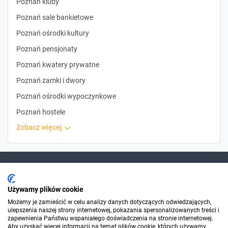
Poznań kluby
Poznań sale bankietowe
Poznań ośrodki kultury
Poznań pensjonaty
Poznań kwatery prywatne
Poznań zamki i dwory
Poznań ośrodki wypoczynkowe
Poznań hostele
zobacz więcej
Dla szukających
Używamy plików cookie
Możemy je zamieścić w celu analizy danych dotyczących odwiedzających,
ulepszenia naszej strony internetowej, pokazania spersonalizowanych treści i
Dla organizatorów
zapewnienia Państwu wspaniałego doświadczenia na stronie internetowej.
Aby uzyskać więcej informacji na temat plików cookie, których używamy,