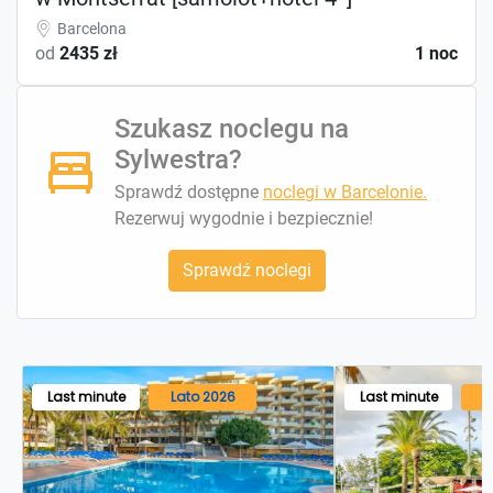
Barcelona
od
2435 zł
1 noc
Szukasz noclegu na
Sylwestra?
Sprawdź dostępne
noclegi w Barcelonie.
Rezerwuj wygodnie i bezpiecznie!
Sprawdź noclegi
Last minute
Lato 2026
Last minute
L