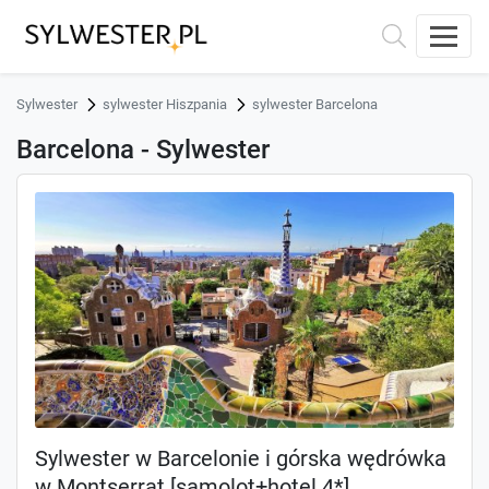
Sylwester
sylwester Hiszpania
sylwester Barcelona
Barcelona - Sylwester
Sylwester w Barcelonie i górska wędrówka
w Montserrat [samolot+hotel 4*]