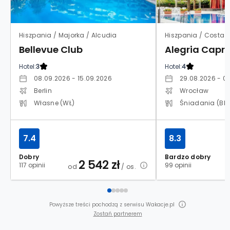
Hiszpania / Majorka / Alcudia
Bellevue Club
Alegria Capri
Hotel:
3
Hotel:
4
08.09.2026 - 15.09.2026
29.08.2026 - 0
Berlin
Wrocław
Własne (WŁ)
Śniadania (BB
7.4
8.3
Dobry
Bardzo dobry
2 542
zł
117 opinii
99 opinii
od
/ os.
Powyższe treści pochodzą z serwisu Wakacje.pl
Zostań partnerem