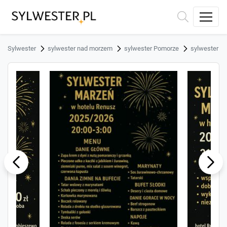
Sylwester
sylwester nad morzem
sylwester Pomorze
sylwester G
ous
Next
Previ