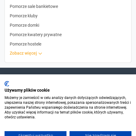
Pomorze sale bankietowe
Pomorze kluby
Pomorze domki
Pomorze kwatery prywatne
Pomorze hostele
zobacz więcej
Dla szukających
Używamy plików cookie
Możemy je zamieścić w celu analizy danych dotyczących odwiedzających,
ulepszenia naszej strony internetowej, pokazania spersonalizowanych treści i
Dla organizatorów
zapewnienia Państwu wspaniałego doświadczenia na stronie internetowej.
Aby uzyskać więcej informacji na temat plików cookie, których używamy,
otwórz ustawienia.
O Sylwester.pl
Akceptuj wszystko
Nie zgadzam się