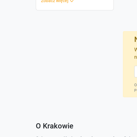
zobacz więcej
W
n
O
P
O Krakowie