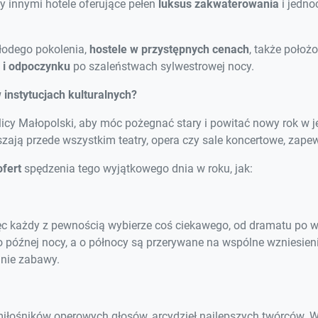
y innymi hotele oferujące pełen
luksus zakwaterowania
i jedno
łodego pokolenia,
hostele w przystępnych cenach
, także położo
i odpoczynku
po szaleństwach sylwestrowej nocy.
instytucjach kulturalnych?
olicy Małopolski, aby móc pożegnać stary i powitać nowy rok w 
raszają przede wszystkim teatry, opera czy sale koncertowe, zap
ofert
spędzenia tego wyjątkowego dnia w roku, jak:
ięc każdy z pewnością wybierze coś ciekawego, od dramatu po w
o późnej nocy, a o północy są przerywane na wspólne wzniesien
nie zabawy.
 miłośników operowych głosów, arcydzieł najlepszych twórców. 