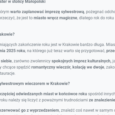
ter w stolicy Małopolski
którym
warto zaplanować imprezę sylwestrową
, pożegnać odcho
przeczyć, że jest to
miasto wręcz magiczne
, dlatego rok do rok
rakowie?
niających zakończenie roku jest w Krakowie bardzo długa. Mias
nia 2025 roku
, na którego już teraz warto się przygotować,
prze
 siebie
, zarówno zwolennicy
spokojnych imprez kulturalnych,
j
ry chcące spędzić
romantyczny wieczór, kolację we dwoje
, zak
tauracje.
sylwestrowym wieczorem w Krakowie?
jczęściej odwiedzanych miast w końcówce roku
spośród innych
oku należy się liczyć z poważnymi trudnościami
ze znalezien
ezerwować go z wyprzedzeniem
, znaleźć coś nawet w samym 