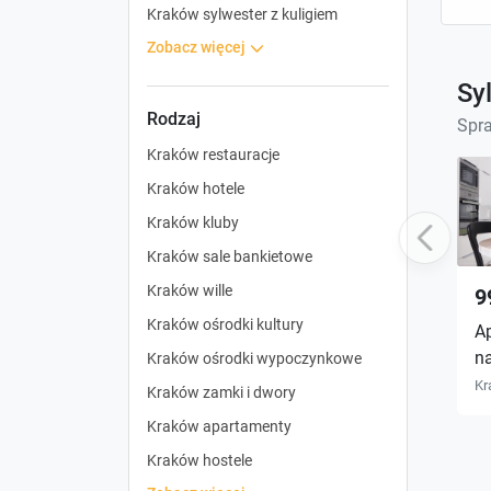
Kraków sylwester z kuligiem
zobacz więcej
Sy
Rodzaj
Spra
Kraków restauracje
Kraków hotele
Kraków kluby
Previous
Kraków sale bankietowe
Kraków wille
9
Kraków ośrodki kultury
A
n
Kraków ośrodki wypoczynkowe
Kr
Kraków zamki i dwory
Kraków apartamenty
Kraków hostele