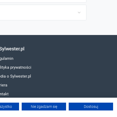
Sylwester.pl
gulamin
lityka prywatności
dia o Sylwester.pl
riera
ntakt
szystko
Nie zgadzam się
Dostosuj