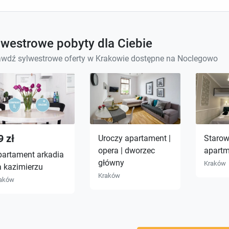
lwestrowe pobyty dla Ciebie
wdź sylwestrowe oferty w Krakowie dostępne na Noclegowo
9 zł
Uroczy apartament |
Starow
opera | dworzec
apartm
partament arkadia
główny
Kraków
a kazimierzu
Kraków
aków