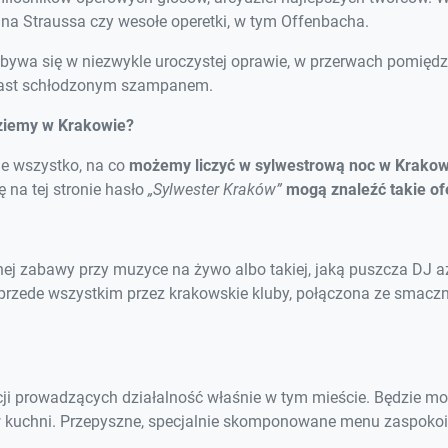
na Straussa czy wesołe operetki, w tym Offenbacha.
dbywa się w niezwykle uroczystej oprawie, w przerwach pomięd
toast schłodzonym szampanem.
dziemy w Krakowie?
ie wszystko, na co
możemy liczyć w sylwestrową noc w Krakow
 na tej stronie hasło
„Sylwester Kraków”
mogą znaleźć takie ofe
ej zabawy przy muzyce na żywo albo takiej, jaką puszcza DJ aż
t przede wszystkim przez krakowskie kluby, połączona ze smac
racji prowadzących działalność właśnie w tym mieście. Będzie
 kuchni. Przepyszne, specjalnie skomponowane menu zaspokoi 