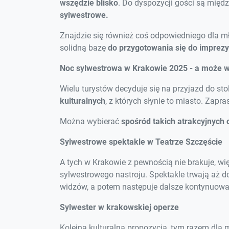
wszędzie blisko
. Do dyspozycji gości są międz
sylwestrowe.
Znajdzie się również coś odpowiedniego dla m
solidną bazę
do przygotowania się do imprezy
Noc sylwestrowa w Krakowie 2025 - a może w 
Wielu turystów decyduje się na przyjazd do st
kulturalnych
, z których słynie to miasto. Zap
Można wybierać
spośród takich atrakcyjnych 
Sylwestrowe spektakle w Teatrze Szczęście
A tych w Krakowie z pewnością nie brakuje, w
sylwestrowego nastroju. Spektakle trwają aż d
widzów, a potem następuje dalsze kontynuowa
Sylwester w krakowskiej operze
Kolejna kulturalna propozycja, tym razem dla