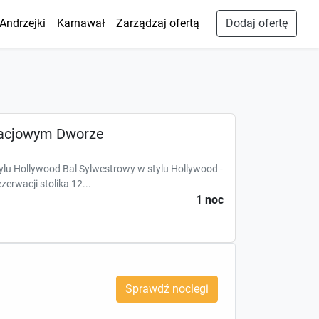
Andrzejki
Karnawał
Zarządzaj ofertą
Dodaj ofertę
kacjowym Dworze
ylu Hollywood Bal Sylwestrowy w stylu Hollywood -
erwacji stolika 12...
1 noc
Sprawdź noclegi