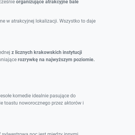
cześnie
organizujące atrakcyjne bale
ne w atrakcyjnej lokalizacji. Wszystko to daje
jednej
z licznych krakowskich instytucji
ewniające
rozrywkę na najwyższym poziomie.
esołe komedie idealnie pasujące do
ie toastu noworocznego przez aktorów i
W sylwestrową noc jest między innymi