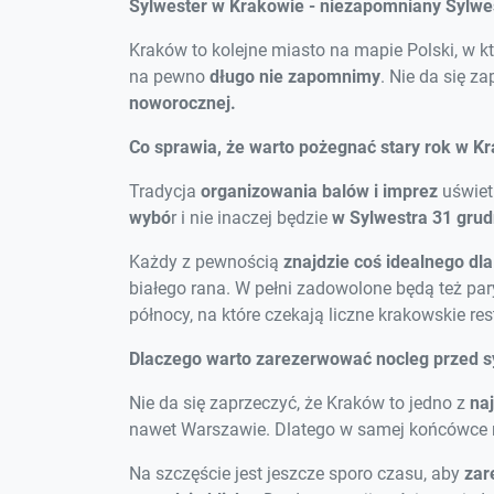
Sylwester w Krakowie - niezapomniany Sylwes
Kraków to kolejne miasto na mapie Polski, w 
na pewno
długo nie zapomnimy
. Nie da się za
noworocznej.
Co sprawia, że warto pożegnać stary rok w K
Tradycja
organizowania balów i imprez
uświet
wybó
r i nie inaczej będzie
w Sylwestra 31 grud
Każdy z pewnością
znajdzie coś idealnego dla
białego rana. W pełni zadowolone będą też pa
północy, na które czekają liczne krakowskie res
Dlaczego warto zarezerwować nocleg przed 
Nie da się zaprzeczyć, że Kraków to jedno z
na
nawet Warszawie. Dlatego w samej końcówce r
Na szczęście jest jeszcze sporo czasu, aby
zar