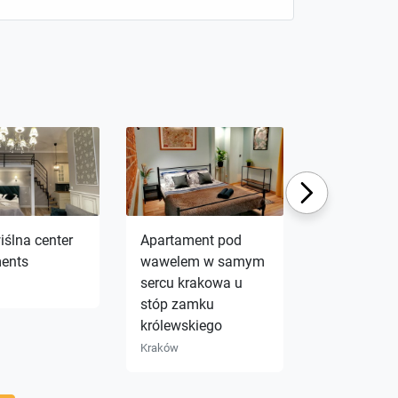
Next
iślna center
Apartament pod
Klimatyczn
ents
wawelem w samym
apartament
sercu krakowa u
centrum kr
stóp zamku
Kraków
królewskiego
Kraków