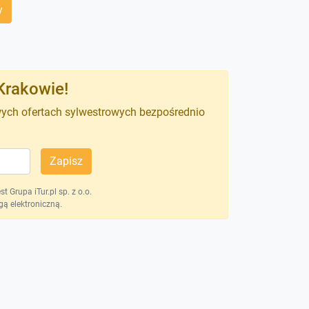
y
Krakowie!
wych ofertach sylwestrowych bezpośrednio
Zapisz
 Grupa iTur.pl sp. z o.o.
ą elektroniczną.