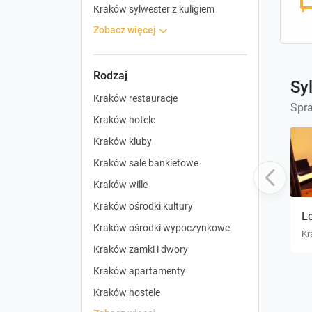
Kraków sylwester z kuligiem
zobacz więcej
Rodzaj
Sy
Kraków restauracje
Spra
Kraków hotele
Kraków kluby
Kraków sale bankietowe
Previous
Kraków wille
Kraków ośrodki kultury
Le
Kraków ośrodki wypoczynkowe
Kr
Kraków zamki i dwory
Kraków apartamenty
Kraków hostele