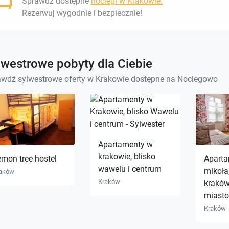
Sprawdź dostępne
noclegi w Krakowie.
Rezerwuj wygodnie i bezpiecznie!
lwestrowe pobyty dla Ciebie
wdź sylwestrowe oferty w Krakowie dostępne na Noclegowo
Apartamenty w
krakowie, blisko
mon tree hostel
Apart
wawelu i centrum
mikołaj
aków
Kraków
kraków 
miasto
Kraków