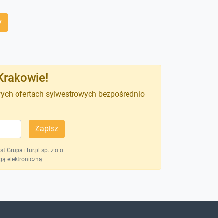
y
Krakowie!
wych ofertach sylwestrowych bezpośrednio
Zapisz
 Grupa iTur.pl sp. z o.o.
ą elektroniczną.