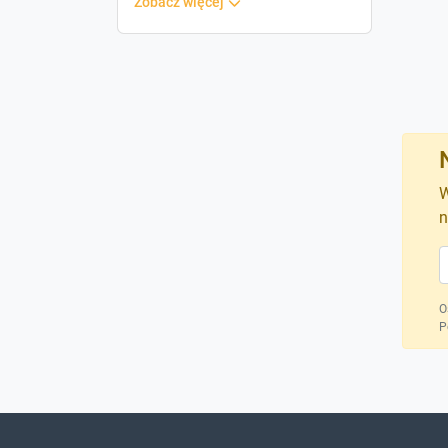
zobacz więcej
W
n
O
P