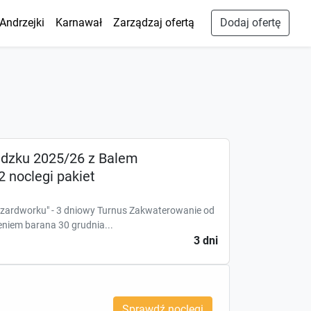
Andrzejki
Karnawał
Zarządzaj ofertą
Dodaj ofertę
adzku 2025/26 z Balem
2 noclegi pakiet
Czardworku" - 3 dniowy Turnus Zakwaterowanie od
zeniem barana 30 grudnia...
3 dni
Sprawdź noclegi