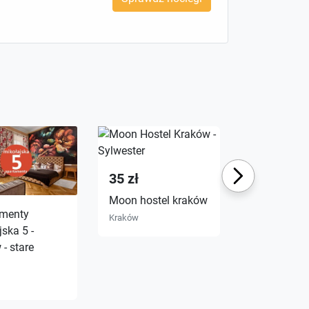
Next
35 zł
Moon hostel kraków
amenty
Ekskluzywn
Kraków
ska 5 -
apartament
- stare
samym cen
krakowa - 
loft
Kraków