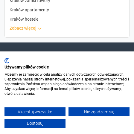
Kraków zamki i dwory
Kraków apartamenty
Kraków hostele
zobacz więcej
Dla szukających
Używamy plików cookie
Możemy je zamieścić w celu analizy danych dotyczących odwiedzających,
ulepszenia naszej strony internetowej, pokazania spersonalizowanych treści i
Dla organizatorów
zapewnienia Państwu wspaniałego doświadczenia na stronie internetowej.
Aby uzyskać więcej informacji na temat plików cookie, których używamy,
otwórz ustawienia.
O Sylwester.pl
Akceptuj wszystko
Nie zgadzam się
© 2006-2026 Sylwester.pl
Dostosuj
Filtruj