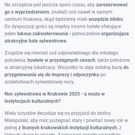
Na szczęście jest jeszcze sporo czasu, aby
zarezerwować
go z wyprzedzeniem
, znaleźć coś nawet w samym
centrum Krakowa, skąd będziemy mieli
wszędzie blisko
.
Do dyspozycji gości są między innymi hotele oferujące
pełen
luksus zakwaterowania
i jednocześnie
organizujące
atrakcyjne bale sylwestrowe.
Znajdzie się również coś odpowiedniego dla młodego
pokolenia,
hostele w przystępnych cenach
, także położone
w atrakcyjnej lokalizacji. Wszystko to daje solidną bazę
do
przygotowania się do imprezy
i odpoczynku
po
szaleństwach sylwestrowej nocy.
Noc sylwestrowa w Krakowie 2025 - a może w
instytucjach kulturalnych?
Wielu turystów decyduje się na przyjazd do stolicy
Małopolski, aby móc pożegnać stary i powitać nowy rok w
jednej
z licznych krakowskich instytucji kulturalnych
, z
których słynie to miasto. Zapraszają przede wszystkim