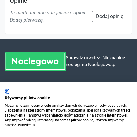
Opinie
Ta oferta nie posiada jeszcze opinii.
Dodaj opinię
Dodaj pierwszą.
Sprawdź również:
Nieznanice -
noclegi na Noclegowo.pl
Dla szukających
Używamy plików cookie
Możemy je zamieścić w celu analizy danych dotyczących odwiedzających,
Dla organizatorów
ulepszenia naszej strony internetowej, pokazania spersonalizowanych treści i
zapewnienia Państwu wspaniałego doświadczenia na stronie internetowej.
Aby uzyskać więcej informacji na temat plików cookie, których używamy,
O Sylwester.pl
otwórz ustawienia.