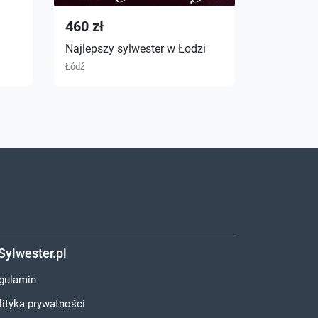
460 zł
270 zł
Najlepszy sylwester w Łodzi
Bal Karn
Łódź
Łódź
Sylwester.pl
gulamin
lityka prywatności