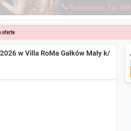
o ofertę
 2026 w Villa RoMa Gałków Mały k/