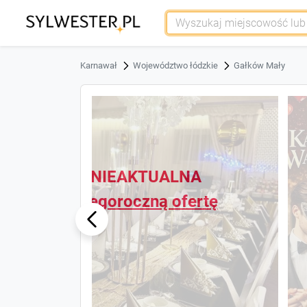
Karnawał
Województwo łódzkie
Gałków Mały
OFERTA NIEAKTUALNA
Zapytaj o tegoroczną ofertę
ous
Previ