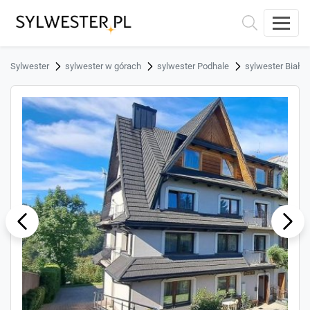
Sylwester
sylwester w górach
sylwester Podhale
sylwester Białk
ous
Next
Previ