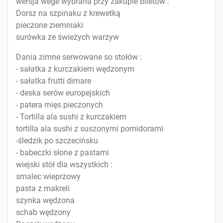
wersja wege wybrana przy zakupie biletów :
Dorsz na szpinaku z krewetką
pieczone ziemniaki
surówka ze świeżych warzyw
Dania zimne serwowane so stołów :
- sałatka z kurczakiem wędzonym
- sałatka frutti dimare
- deska serów europejskich
- patera mięs pieczonych
- Tortilla ala sushi z kurczakiem
tortilla ala sushi z suszonymi pomidorami
-śledzik po szczecińsku
- babeczki słone z pastami
wiejski stół dla wszystkich :
smalec wieprzowy
pasta z makreli
szynka wędzona
schab wędzony