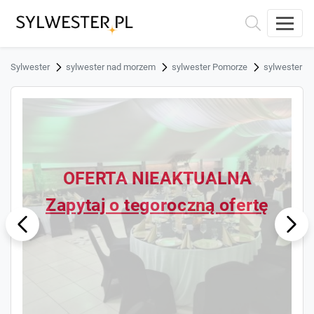
Sylwester
sylwester nad morzem
sylwester Pomorze
sylwester S
OFERTA NIEAKTUALNA
Zapytaj o tegoroczną ofertę
ous
Next
Previ