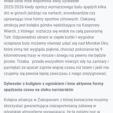
Wiele osób mile wspomina swój Sylwester
2025/2026 kiedy oprócz wymarzonego balu spędzili kilka
dni w górach jeżdżąc na nartach, snowboardzie czy
uprawiając inne formy sportów zimowych. Ciekawą
atrakcją jest kolejka górska wjeżdżająca na Kasprowy
Wierch, z którego roztacza się widok na całą panoramę
Tatr. Odpowiednio ubrani w ciepłe kurtki i wygodne
ocieplane buty możemy również udać się nad Morskie Oko,
które zimą też wygląda pięknie, chociaż pokonanie tej 9
kilometrowej trasy w mrozie i śniegu na pewno nie będzie
proste. Trzeba przede wszystkim mierzyć siły na zamiary i
pamiętać że spacer zajmie więcej czasu niż latem i jeśli nie
czujemy się pewnie lepiej zawczasu z niego zrezygnować.
Sylwester z kuligiem z ogniskiem i inne aktywne formy
spędzania czasu na stoku narciarskim
Kolejna atrakcja w Zakopanem z której koniecznie musimy
skorzystać gwarantująca niezapomnianą zabawę w
góralskiej atmosferze sprawiająca, że tą ostatni noc w