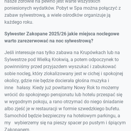
nasze zdrowie na pewno jest warte wszystkich
poniesionych wydatków. Pobyt w Spa można połączyć z
zabaw sylwestrową, a wiele ośrodków organizuje ją
każdego roku.
Sylwester Zakopane 2025/26 jakie miejsca noclegowe
warto zarezerwować na noc sylwestrową?
Jeśli interesuje nas tylko zabawa na Krupówkach lub na
Sylwestrze pod Wielką Krokwią, a potem odpoczynek to
powinniśmy przed przyjazdem wyszukać i zabukować
sobie nocleg, który zlokalizowany jest w cichej i spokojnej
okolicy, gdzie nie będzie docierała głośna muzyka i
inne hałasy. Kiedy już powitamy Nowy Rok to możemy
wrócić do spokojnego pensjonatu lub hotelu przespać się
w wygodnym pokoju, a rano otrzymać do niego śniadanie
albo zjeść je w restauracji w formie szwedzkiego bufetu.
Samochód będzie bezpieczny na hotelowym parkingu, a
my wybierzemy się na pieszy spacer po pustym i śpiącym
Zakopanem.