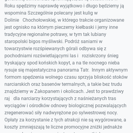
Roku spędzimy naprawdę wyjątkowo i długo będziemy ją
wspomina Szczególnie polecany jest kulig w
Dolinie Chochołowskiej, w którego trakcie organizowane
jest ognisko na którrym pieczemy kiełbaski i jemy inne
tradycyjne regionalne potrawy, w tym tak lubiany
staropolski bigos myśliwski. Podróż saniami w
towarzystwie rozśpiewanych górali odbywa się z
pochodniami rozświetlającymi las i roziskrzony śnieg
tryskający spod końskich kopyt, a na tle nocnego nieba
rysuje się majestatyczna panorama Tatr. Innym aktywnym
formom spędzenia wolnego czasu sprzyja bliskość stoków
narciarskich oraz basenów termalnych, a takie bez trudu
znajdziemy w Zakopanem i okolicach. Jest to prawdziwy
raj dla narciarzy korzystających z naśnieżanych tras
wyciągów i ośrodków odnowy biologicznej pozwalających
zregenerować siły nadwyrężone po sylwestrowej nocy.
Opłaty za korzystanie z tych atrakcji nie są wygórowane, a
koszty zmniejszają te liczne promocyjne zniżki jednakże