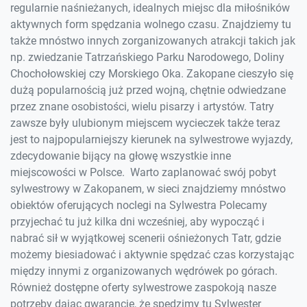
regularnie naśnieżanych, idealnych miejsc dla miłośników
aktywnych form spędzania wolnego czasu. Znajdziemy tu
także mnóstwo innych zorganizowanych atrakcji takich jak
np. zwiedzanie Tatrzańskiego Parku Narodowego, Doliny
Chochołowskiej czy Morskiego Oka. Zakopane cieszyło się
dużą popularnością już przed wojną, chętnie odwiedzane
przez znane osobistości, wielu pisarzy i artystów. Tatry
zawsze były ulubionym miejscem wycieczek także teraz
jest to najpopularniejszy kierunek na sylwestrowe wyjazdy,
zdecydowanie bijący na głowę wszystkie inne
miejscowości w Polsce. Warto zaplanować swój pobyt
sylwestrowy w Zakopanem, w sieci znajdziemy mnóstwo
obiektów oferujących noclegi na Sylwestra Polecamy
przyjechać tu już kilka dni wcześniej, aby wypocząć i
nabrać sił w wyjątkowej scenerii ośnieżonych Tatr, gdzie
możemy biesiadować i aktywnie spędzać czas korzystając
między innymi z organizowanych wędrówek po górach.
Również dostępne oferty sylwestrowe zaspokoją nasze
potrzeby dając gwarancję, że spędzimy tu Sylwester