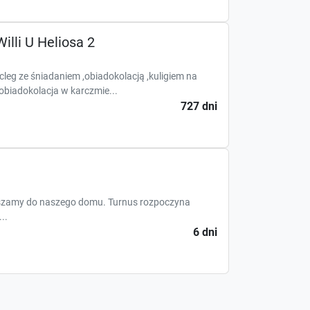
illi U Heliosa 2
leg ze śniadaniem ,obiadokolacją ,kuligiem na
obiadokolacja w karczmie...
727 dni
szamy do naszego domu. Turnus rozpoczyna
..
6 dni