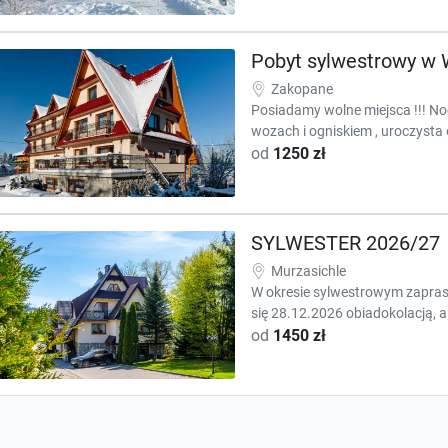
Pobyt sylwestrowy w W
Zakopane
Posiadamy wolne miejsca !!! Noc
wozach i ogniskiem , uroczysta 
od
1250 zł
SYLWESTER 2026/27
Murzasichle
W okresie sylwestrowym zapra
się 28.12.2026 obiadokolacją, a.
od
1450 zł