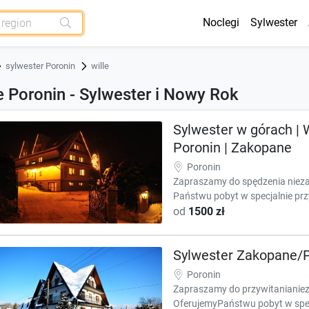
Noclegi
Sylwester
sylwester Poronin
wille
e Poronin - Sylwester i Nowy Rok
Sylwester w górach | W
Poronin | Zakopane
Poronin
Zapraszamy do spędzenia niez
Państwu pobyt w specjalnie pr
od
1500 zł
Sylwester Zakopane/P
Poronin
Zapraszamy do przywitanianie
OferujemyPaństwu pobyt w spe