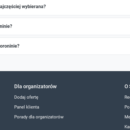
najczęściej wybierana?
ninie?
oroninie?
Dla organizatorów
O 
Dodaj ofertę
Re
Panel klienta
Po
Porady dla organizatorów
Me
Ka