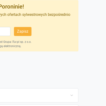
Poroninie!
wych ofertach sylwestrowych bezpośrednio
Zapisz
 Grupa iTur.pl sp. z o.o.
ą elektroniczną.