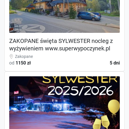
ZAKOPANE święta SYLWESTER nocleg z
wyżywieniem www.superwypoczynek.pl
Zakopane
od
1150 zł
5 dni