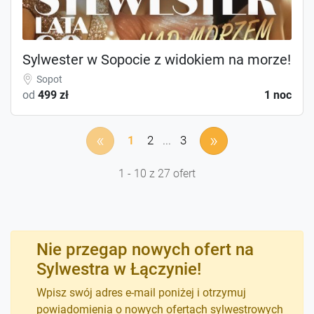
Sylwester w Sopocie z widokiem na morze!
Sopot
od
499 zł
1 noc
«
»
1
2
...
3
1 - 10 z 27 ofert
Nie przegap nowych ofert na
Sylwestra w Łączynie!
Wpisz swój adres e-mail poniżej i otrzymuj
powiadomienia o nowych ofertach sylwestrowych