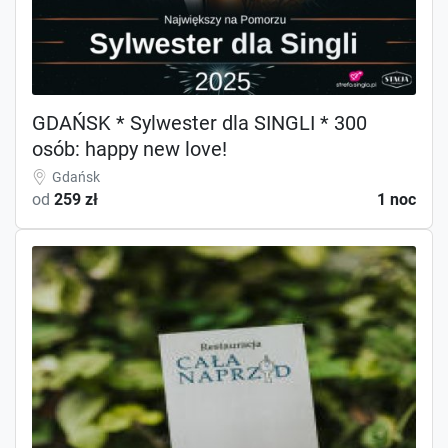
GDAŃSK * Sylwester dla SINGLI * 300
osób: happy new love!
Gdańsk
od
259 zł
1 noc