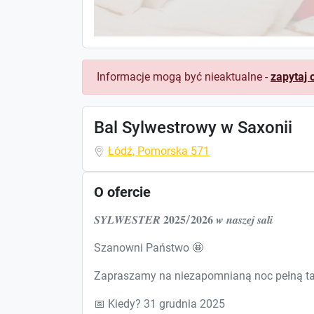
Informacje mogą być nieaktualne -
zapytaj 
Bal Sylwestrowy w Saxonii
Łódź, Pomorska 571
O ofercie
𝑺𝒀𝑳𝑾𝑬𝑺𝑻𝑬𝑹 𝟐𝟎𝟐𝟓/𝟐𝟎𝟐𝟔 𝒘 𝒏𝒂𝒔𝒛𝒆𝒋 𝒔𝒂𝒍𝒊
Szanowni Państwo 🤩
Zapraszamy na niezapomnianą noc pełną tań
📅 Kiedy? 31 grudnia 2025