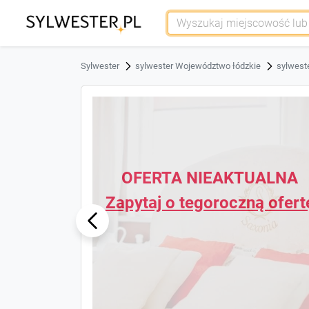
Sylwester
sylwester Województwo łódzkie
sylwest
OFERTA NIEAKTUALNA
NA
Zapytaj o tegoroczną ofert
ous
Previ
rtę