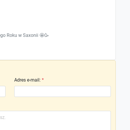
go Roku w Saxonii 🤩🥳
Adres e-mail
:
*