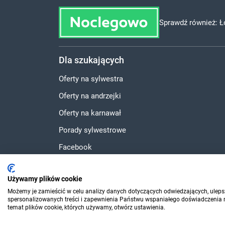
Sprawdź również:
Ł
Dla szukających
Oferty na sylwestra
Oferty na andrzejki
Oferty na karnawał
Porady sylwestrowe
Facebook
Instagram
Używamy plików cookie
YouTube
Możemy je zamieścić w celu analizy danych dotyczących odwiedzających, ulepsz
spersonalizowanych treści i zapewnienia Państwu wspaniałego doświadczenia na
temat plików cookie, których używamy, otwórz ustawienia.
© 2006-2026 Sylwester.pl