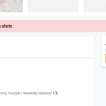
o ofertę
ca, muzyki i świetnej zabawy! 💃🕺