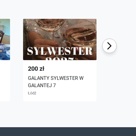
Next
200 zł
180 zł
GALANTY SYLWESTER W
GALANTE
GALANTEJ 7
GALANTE
Łódź
Łódź