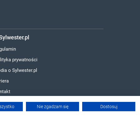
Sylwester.pl
gulamin
lityka prywatności
dia o Sylwester.pl
riera
ntakt
szystko
Nie zgadzam się
Dostosuj