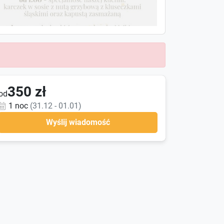
350 zł
od
1 noc
(31.12 - 01.01)
Wyślij wiadomość