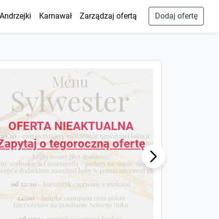
Andrzejki
Karnawał
Zarządzaj ofertą
Dodaj ofertę
OFERTA NIEAKTUALNA
Zapytaj o tegoroczną ofertę
N
Next
te