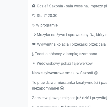
🏩 Gdzie? Saxonia - sala weselna, imprezy 
⏰ Start? 20:30
✨ W programie:
🎶 Muzyka na żywo i sprawdzony DJ, który ro
🍽️ Wykwintna kolacja i przekąski przez całą
🍾 Toast o północy z lampką szampana
🎇 Widowiskowy pokaz fajerwerków
Nasze sylwestrowe smaki w Saxonii 😋
To prawdziwa mieszanka kreatywności i pas
niezapomniane! 🤗
Zarezerwuj swoje miejsce już dziś i przywi