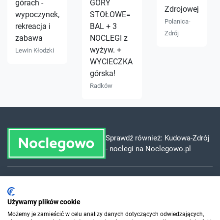
górach -
GÓRY
Zdrojowej
wypoczynek,
STOŁOWE=
Polanica-
rekreacja i
BAL + 3
Zdrój
zabawa
NOCLEGI z
wyżyw. +
Lewin Kłodzki
WYCIECZKA
górska!
Radków
Sprawdź również:
Kudowa-Zdrój
- noclegi na Noclegowo.pl
Dla szukających
Używamy plików cookie
Możemy je zamieścić w celu analizy danych dotyczących odwiedzających,
Dla organizatorów