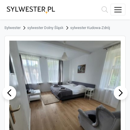
Sylwester
sylwester Dolny Śląsk
sylwester Kudowa-Zdrój
ous
Next
Previ