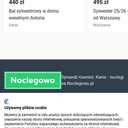
440 zł
495 zł
Bal sylwestrowy w domu
Sylwester 25/26 
weselnym Astoria
od Warszawy
Kanie
Warszawa
Sprawdź również:
Kanie - noclegi
na Noclegowo.pl
Dla szukających
Używamy plików cookie
Możemy je zamieścić w celu analizy danych dotyczących odwiedzających,
ulepszenia naszej strony internetowej, pokazania spersonalizowanych treści i
Dla organizatorów
zapewnienia Państwu wspaniałego doświadczenia na stronie internetowej.