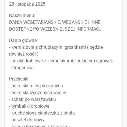
28 listopada 2025
Nasze menu:
DANIA WEGETARIAŃSKIE, WEGAŃSKIE I INNE
DOSTĘPNE PO WCZEŚNIEJSZEJ INFORMACJI
Dania główne:
- krem z dyni z chrupiącymi grzankami ( będzie
również rosół )
- udziki drobiowe z ziemniakami i bukietem surówek
- strogonow
Przekąski:
- półmiski mięs pieczonych
- półmiski wędzonych wędlin
- schab po warszawsku
- tymbaliki drobiowe
- kruche słone ciasteczka z pastą
- pasztet domowy
- roladki łososiowe z kaparami