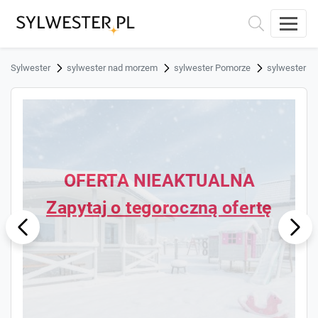
Sylwester
sylwester nad morzem
sylwester Pomorze
sylwester J
OFERTA NIEAKTUALNA
Zapytaj o tegoroczną ofertę
ous
Next
Previ