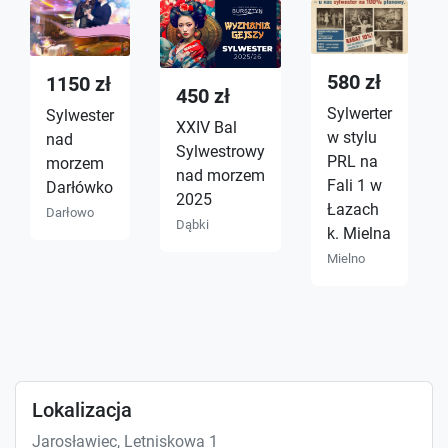
580 zł
1150 zł
450 zł
Sylwerter
Sylwester
XXIV Bal
w stylu
nad
Sylwestrowy
PRL na
morzem
nad morzem
Fali 1 w
Darłówko
2025
Łazach
Darłowo
Dąbki
k. Mielna
Mielno
Lokalizacja
Jarosławiec, Letniskowa 1