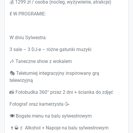
💰 1299 zł / osoba (nocleg, wyżywienie, atrakcje)
💃 W PROGRAMIE:
W dniu Sylwestra
3 sale – 3 DJ-e – różne gatunki muzyki
🎶 Taneczne show z wokalem
🎭 Teleturniej integracyjny inspirowany grą
telewizyjną
📸 Fotobudka 360° przez 2 dni + ścianka do zdjęć
Fotograf oraz kamerzysta 🥳
🍽️ Bogate menu na balu sylwestrowym
🍷🥃🧃 Alkohol + Napoje na balu sylwestrowym