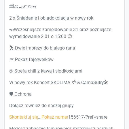
🥓🧀🍳🌮🍲🥗
2 x Śniadanie i obiadokolacja w nowy rok.
📣Wcześniejsze zameldowanie 31 oraz późniejsze
wymeldowanie 2.01 o 15:00 😉
🕺 Dwie imprezy do białego rana
🎆 Pokaz fajerwerków
☕ Strefa chill z kawą i słodkościami
W nowy rok Koncert SKOLIMA 🌴 & CamaSutry🎤
🛡️ Ochrona
Dołącz również do naszej grupy
Skontaktuj się
...
Pokaż numer
156517/?ref=share
Możesz zobaczyć tam również materiały z naszych