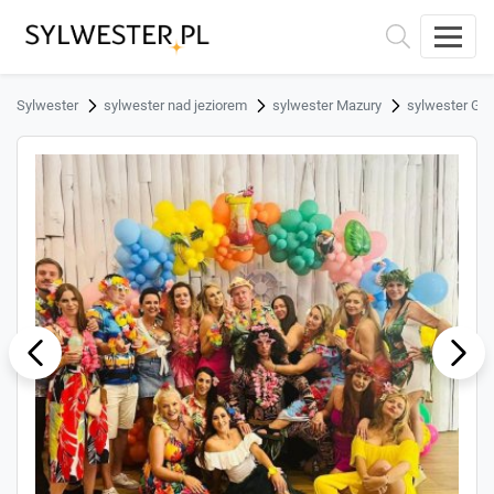
Sylwester
sylwester nad jeziorem
sylwester Mazury
sylwester Giż
ous
Next
Previ