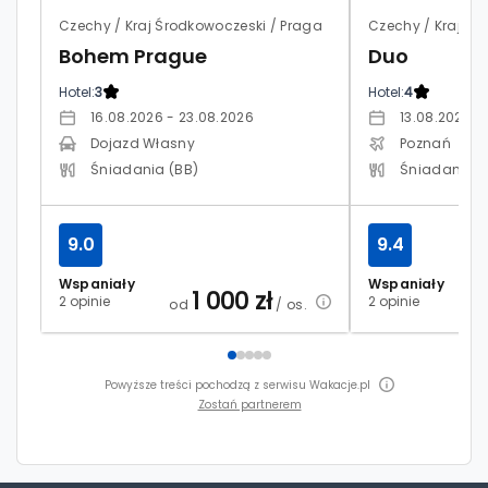
Czechy / Kraj Środkowoczeski / Praga
Czechy / Kraj Śr
Bohem Prague
Duo
Hotel:
3
Hotel:
4
16.08.2026 - 23.08.2026
13.08.2026 -
Dojazd Własny
Poznań
Śniadania (BB)
Śniadania (
9.0
9.4
Wspaniały
Wspaniały
1 000
zł
2 opinie
2 opinie
od
/ os.
Powyższe treści pochodzą z serwisu Wakacje.pl
Zostań partnerem