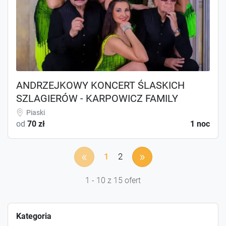
ANDRZEJKOWY KONCERT ŚLASKICH
SZLAGIERÓW - KARPOWICZ FAMILY
Piaski
od
70 zł
1 noc
«
»
1
2
1 - 10 z 15 ofert
Kategoria