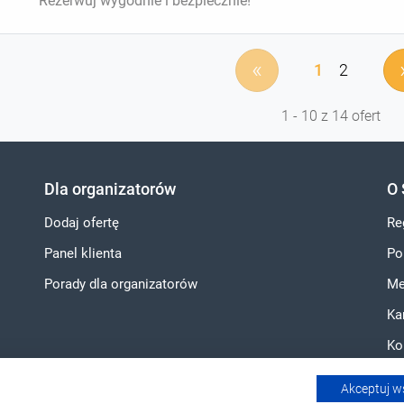
Rezerwuj wygodnie i bezpiecznie!
«
1
2
1 - 10 z 14 ofert
Dla organizatorów
O 
Dodaj ofertę
Re
Panel klienta
Po
Porady dla organizatorów
Me
Ka
Ko
Akceptuj w