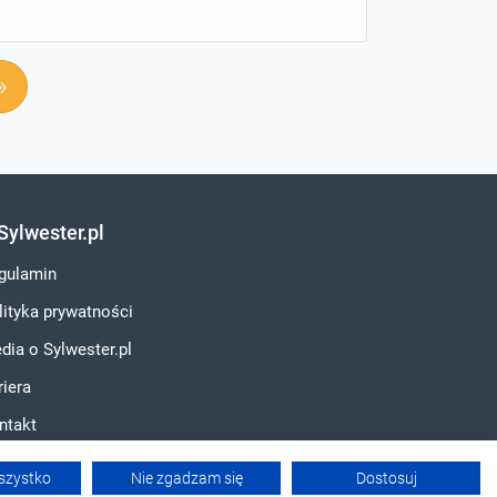
»
Sylwester.pl
gulamin
lityka prywatności
dia o Sylwester.pl
riera
ntakt
szystko
Nie zgadzam się
Dostosuj