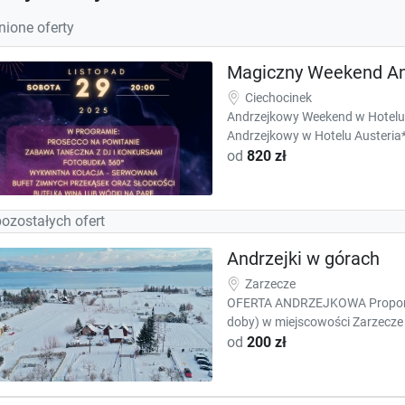
ione oferty
Magiczny Weekend An
Ciechocinek
Andrzejkowy Weekend w Hotelu
Andrzejkowy w Hotelu Austeria*
od
820 zł
pozostałych ofert
Andrzejki w górach
Zarzecze
OFERTA ANDRZEJKOWA Proponu
doby) w miejscowości Zarzecze 
od
200 zł