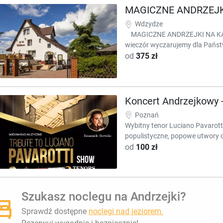
MAGICZNE ANDRZEJK
Wdzydze
MAGICZNE ANDRZEJKI NA KAS
wieczór wyczarujemy dla Państw
od
375 zł
Koncert Andrzejkowy -
Poznań
Wybitny tenor Luciano Pavarott
populistyczne, popowe utwory od
od
100 zł
Szukasz noclegu na Andrzejki?
Sprawdź dostępne
noclegi nad jeziorem.