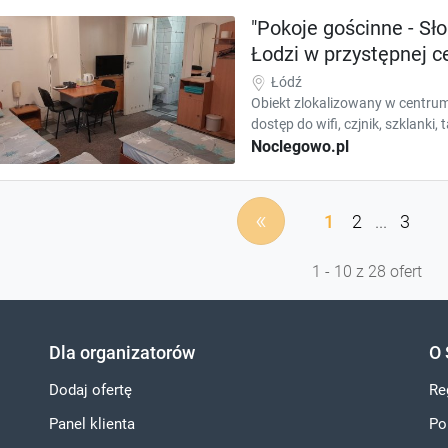
"Pokoje gościnne - S
Łodzi w przystępnej c
Łódź
Obiekt zlokalizowany w centrum
dostęp do wifi, czjnik, szklanki
Noclegowo.pl
«
1
2
...
3
1 - 10 z 28 ofert
Dla organizatorów
O 
Dodaj ofertę
Re
Panel klienta
Po