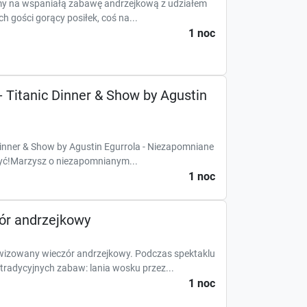
my na wspaniałą zabawę andrzejkową z udziałem
h gości gorący posiłek, coś na...
1 noc
 Titanic Dinner & Show by Agustin
Dinner & Show by Agustin Egurrola - Niezapomniane
żyć!Marzysz o niezapomnianym...
1 noc
ór andrzejkowy
wizowany wieczór andrzejkowy. Podczas spektaklu
radycyjnych zabaw: lania wosku przez...
1 noc