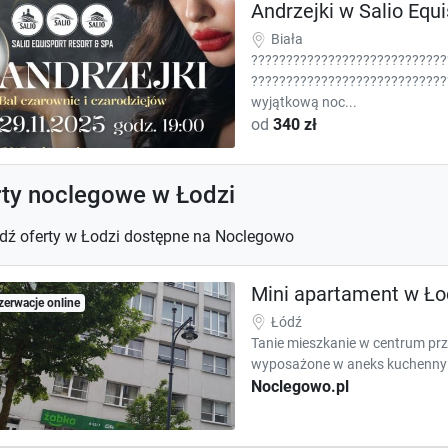
Andrzejki w Salio Equi
Biała
????????????????????????????
????????????????????????????
wyjątkową noc...
od
340 zł
rty noclegowe w Łodzi
dź oferty w Łodzi dostępne na Noclegowo
Mini apartament w Ło
zerwacje online
Łódź
Tanie mieszkanie w centrum pr
wyposażone w aneks kuchenny z 
Noclegowo.pl