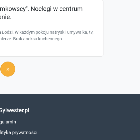
łomkowscy". Noclegi w centrum
enie.
 Łodzi. W każdym pokoju natrysk i umywalka, tv,
, talerze. Brak aneksu kuchennego.
»
Sylwester.pl
gulamin
lityka prywatności