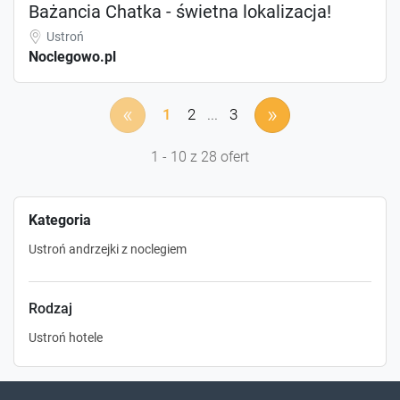
Bażancia Chatka - świetna lokalizacja!
Ustroń
Noclegowo.pl
«
»
1
2
...
3
1 - 10 z 28 ofert
Kategoria
Ustroń andrzejki z noclegiem
Rodzaj
Ustroń hotele