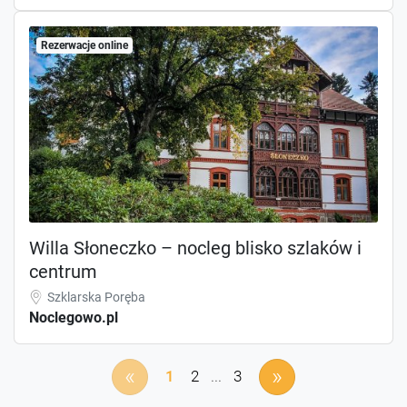
Rezerwacje online
Willa Słoneczko – nocleg blisko szlaków i
centrum
Szklarska Poręba
Noclegowo.pl
«
»
1
2
...
3