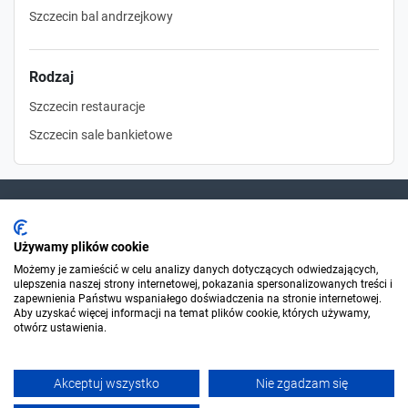
Szczecin bal andrzejkowy
Rodzaj
Szczecin restauracje
Szczecin sale bankietowe
Dla szukających
Używamy plików cookie
Możemy je zamieścić w celu analizy danych dotyczących odwiedzających,
ulepszenia naszej strony internetowej, pokazania spersonalizowanych treści i
Dla organizatorów
zapewnienia Państwu wspaniałego doświadczenia na stronie internetowej.
Aby uzyskać więcej informacji na temat plików cookie, których używamy,
otwórz ustawienia.
O Sylwester.pl
Akceptuj wszystko
Nie zgadzam się