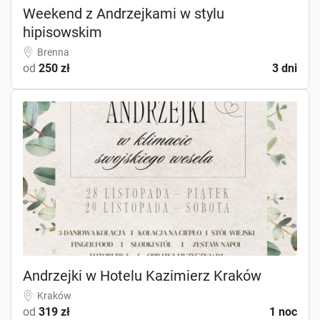
Weekend z Andrzejkami w stylu
hipisowskim
Brenna
od
250 zł
3 dni
Andrzejki w Hotelu Kazimierz Kraków
Kraków
od
319 zł
1 noc