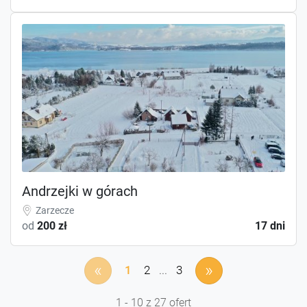
Andrzejki w górach
Zarzecze
od
200 zł
17 dni
«
»
1
2
...
3
1 - 10 z 27 ofert