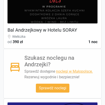
Bal Andrzejkowy w Hotelu SORAY
Wieliczka
od
390 zł
1 noc
Szukasz noclegu na
Andrzejki?
Sprawdź dostępne
noclegi w Małopolsce.
Rezerwuj wygodnie i bezpiecznie!
Sprawdź noclegi