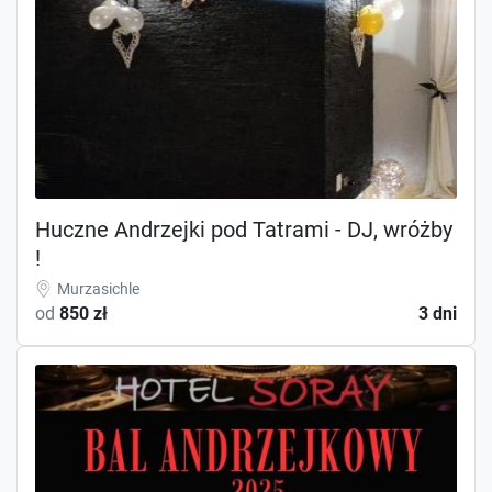
Huczne Andrzejki pod Tatrami - DJ, wróżby
!
Murzasichle
od
850 zł
3 dni