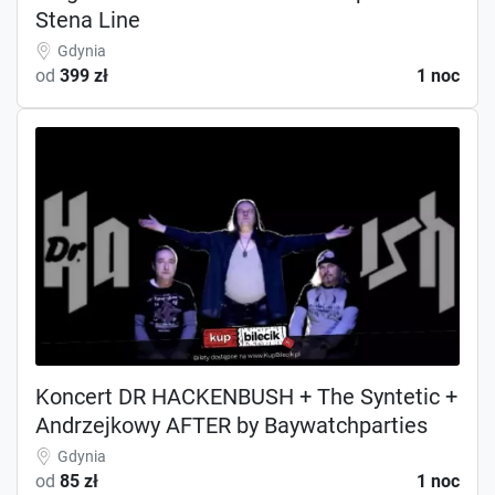
Stena Line
Gdynia
od
399 zł
1 noc
Koncert DR HACKENBUSH + The Syntetic +
Andrzejkowy AFTER by Baywatchparties
Gdynia
od
85 zł
1 noc