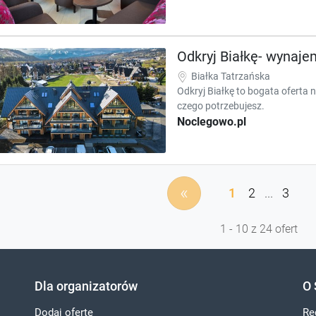
Odkryj Białkę- wynaj
Białka Tatrzańska
Odkryj Białkę to bogata oferta
czego potrzebujesz.
Noclegowo.pl
«
1
2
...
3
1 - 10 z 24 ofert
Dla organizatorów
O 
Dodaj ofertę
Re