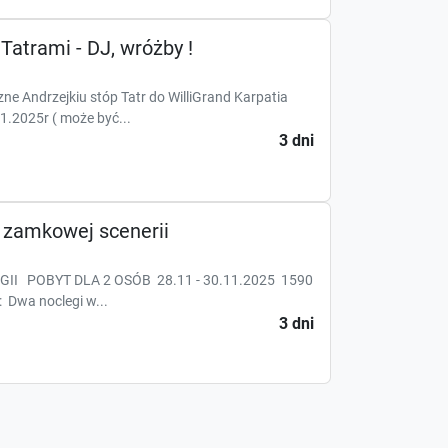
Tatrami - DJ, wróżby !
e Andrzejkiu stóp Tatr do WilliGrand Karpatia
1.2025r ( może być...
3 dni
 zamkowej scenerii
 POBYT DLA 2 OSÓB 28.11 - 30.11.2025 1590
: Dwa noclegi w...
3 dni