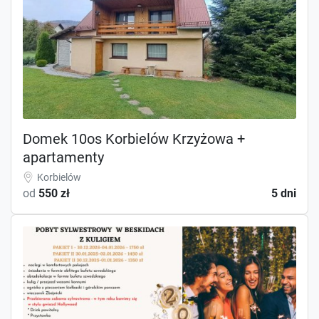
Domek 10os Korbielów Krzyżowa +
apartamenty
Korbielów
od
550 zł
5 dni