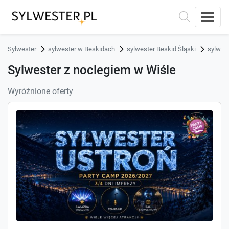
Sylwester
sylwester w Beskidach
sylwester Beskid Śląski
sylwes
Sylwester z noclegiem w Wiśle
Wyróżnione oferty