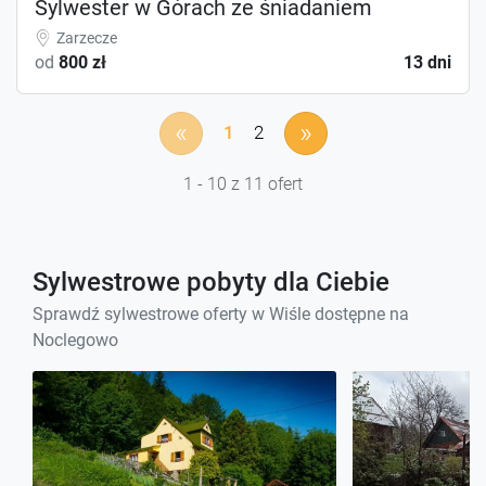
Sylwester w Górach ze śniadaniem
Zarzecze
od
800 zł
13 dni
«
»
1
2
1 - 10 z 11 ofert
Sylwestrowe pobyty dla Ciebie
Sprawdź sylwestrowe oferty w Wiśle dostępne na
Noclegowo