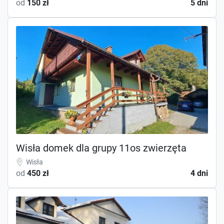
od
150 zł
5 dni
Wisła domek dla grupy 11os zwierzęta
Wisła
od
450 zł
4 dni