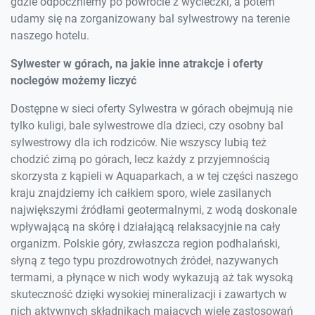
gdzie odpoczniemy po powrocie z wycieczki, a potem
udamy się na zorganizowany bal sylwestrowy na terenie
naszego hotelu.
Sylwester w górach, na jakie inne atrakcje i oferty
noclegów możemy liczyć
Dostępne w sieci oferty Sylwestra w górach obejmują nie
tylko kuligi, bale sylwestrowe dla dzieci, czy osobny bal
sylwestrowy dla ich rodziców. Nie wszyscy lubią też
chodzić zimą po górach, lecz każdy z przyjemnością
skorzysta z kąpieli w Aquaparkach, a w tej części naszego
kraju znajdziemy ich całkiem sporo, wiele zasilanych
największymi źródłami geotermalnymi, z wodą doskonale
wpływającą na skórę i działającą relaksacyjnie na cały
organizm. Polskie góry, zwłaszcza region podhalański,
słyną z tego typu prozdrowotnych źródeł, nazywanych
termami, a płynące w nich wody wykazują aż tak wysoką
skuteczność dzięki wysokiej mineralizacji i zawartych w
nich aktywnych składnikach mających wiele zastosowań