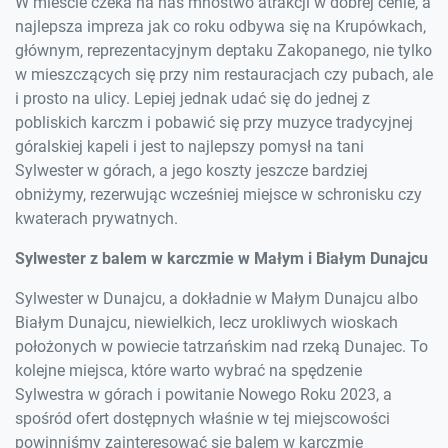
W mieście czeka na nas mnóstwo atrakcji w dobrej cenie, a
najlepsza impreza jak co roku odbywa się na Krupówkach,
głównym, reprezentacyjnym deptaku Zakopanego, nie tylko
w mieszczących się przy nim restauracjach czy pubach, ale
i prosto na ulicy. Lepiej jednak udać się do jednej z
pobliskich karczm i pobawić się przy muzyce tradycyjnej
góralskiej kapeli i jest to najlepszy pomysł na tani
Sylwester w górach, a jego koszty jeszcze bardziej
obniżymy, rezerwując wcześniej miejsce w schronisku czy
kwaterach prywatnych.
Sylwester z balem w karczmie w Małym i Białym Dunajcu
Sylwester w Dunajcu, a dokładnie w Małym Dunajcu albo
Białym Dunajcu, niewielkich, lecz urokliwych wioskach
położonych w powiecie tatrzańskim nad rzeką Dunajec. To
kolejne miejsca, które warto wybrać na spędzenie
Sylwestra w górach i powitanie Nowego Roku 2023, a
spośród ofert dostępnych właśnie w tej miejscowości
powinniśmy zainteresować się balem w karczmie