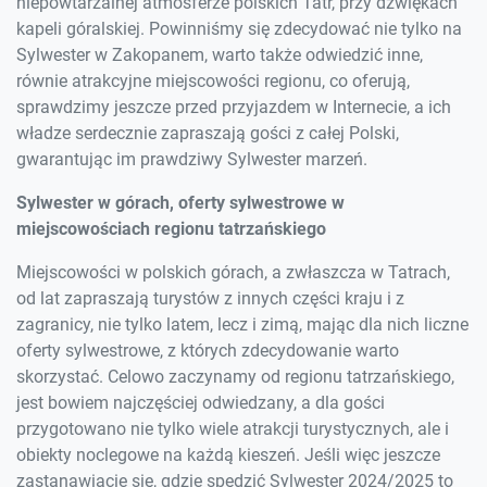
niepowtarzalnej atmosferze polskich Tatr, przy dźwiękach
kapeli góralskiej. Powinniśmy się zdecydować nie tylko na
Sylwester w Zakopanem, warto także odwiedzić inne,
równie atrakcyjne miejscowości regionu, co oferują,
sprawdzimy jeszcze przed przyjazdem w Internecie, a ich
władze serdecznie zapraszają gości z całej Polski,
gwarantując im prawdziwy Sylwester marzeń.
Sylwester w górach, oferty sylwestrowe w
miejscowościach regionu tatrzańskiego
Miejscowości w polskich górach, a zwłaszcza w Tatrach,
od lat zapraszają turystów z innych części kraju i z
zagranicy, nie tylko latem, lecz i zimą, mając dla nich liczne
oferty sylwestrowe, z których zdecydowanie warto
skorzystać. Celowo zaczynamy od regionu tatrzańskiego,
jest bowiem najczęściej odwiedzany, a dla gości
przygotowano nie tylko wiele atrakcji turystycznych, ale i
obiekty noclegowe na każdą kieszeń. Jeśli więc jeszcze
zastanawiacie się, gdzie spędzić Sylwester 2024/2025 to