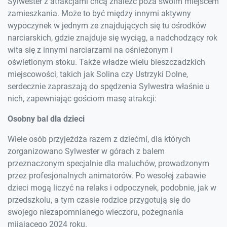
Sylwester z atrakcjami chcą znaleźć poza swoim miejscem
zamieszkania. Może to być między innymi aktywny
wypoczynek w jednym ze znajdujących się tu ośrodków
narciarskich, gdzie znajduje się wyciąg, a nadchodzący rok
wita się z innymi narciarzami na ośnieżonym i
oświetlonym stoku. Także władze wielu bieszczadzkich
miejscowości, takich jak Solina czy Ustrzyki Dolne,
serdecznie zapraszają do spędzenia Sylwestra właśnie u
nich, zapewniając gościom masę atrakcji:
Osobny bal dla dzieci
Wiele osób przyjeżdża razem z dziećmi, dla których
zorganizowano Sylwester w górach z balem
przeznaczonym specjalnie dla maluchów, prowadzonym
przez profesjonalnych animatorów. Po wesołej zabawie
dzieci mogą liczyć na relaks i odpoczynek, podobnie, jak w
przedszkolu, a tym czasie rodzice przygotują się do
swojego niezapomnianego wieczoru, pożegnania
mijającego 2024 roku.