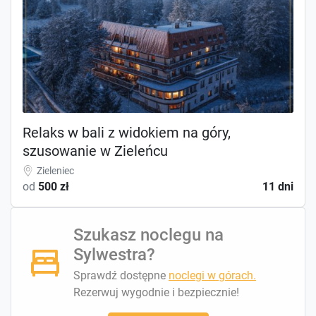
Relaks w bali z widokiem na góry,
szusowanie w Zieleńcu
Zieleniec
od
500 zł
11 dni
Szukasz noclegu na
Sylwestra?
Sprawdź dostępne
noclegi w górach.
Rezerwuj wygodnie i bezpiecznie!