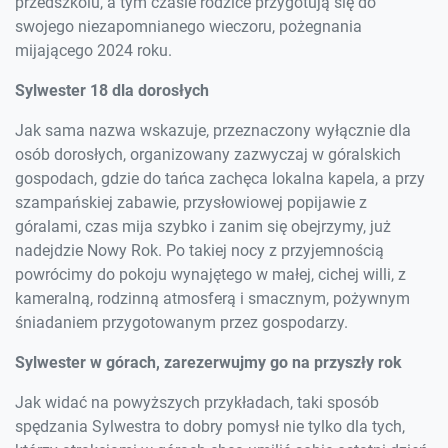
przedszkolu, a tym czasie rodzice przygotują się do
swojego niezapomnianego wieczoru, pożegnania
mijającego 2024 roku.
Sylwester 18 dla dorosłych
Jak sama nazwa wskazuje, przeznaczony wyłącznie dla
osób dorosłych, organizowany zazwyczaj w góralskich
gospodach, gdzie do tańca zachęca lokalna kapela, a przy
szampańskiej zabawie, przysłowiowej popijawie z
góralami, czas mija szybko i zanim się obejrzymy, już
nadejdzie Nowy Rok. Po takiej nocy z przyjemnością
powrócimy do pokoju wynajętego w małej, cichej willi, z
kameralną, rodzinną atmosferą i smacznym, pożywnym
śniadaniem przygotowanym przez gospodarzy.
Sylwester w górach, zarezerwujmy go na przyszły rok
Jak widać na powyższych przykładach, taki sposób
spędzania Sylwestra to dobry pomysł nie tylko dla tych,