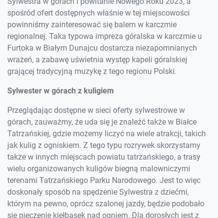
Sylwestra w górach i powitanie Nowego Roku 2023, a
spośród ofert dostępnych właśnie w tej miejscowości
powinniśmy zainteresować się balem w karczmie
regionalnej. Taka typowa impreza góralska w karczmie u
Furtoka w Białym Dunajcu dostarcza niezapomnianych
wrażeń, a zabawę uświetnia występ kapeli góralskiej
grającej tradycyjną muzykę z tego regionu Polski.
Sylwester w górach z kuligiem
Przeglądając dostępne w sieci oferty sylwestrowe w
górach, zauważmy, że uda się je znaleźć także w Białce
Tatrzańskiej, gdzie możemy liczyć na wiele atrakcji, takich
jak kulig z ogniskiem. Z tego typu rozrywek skorzystamy
także w innych miejscach powiatu tatrzańskiego, a trasy
wielu organizowanych kuligów biegną malowniczymi
terenami Tatrzańskiego Parku Narodowego. Jest to więc
doskonały sposób na spędzenie Sylwestra z dziećmi,
którym na pewno, oprócz szalonej jazdy, będzie podobało
się pieczenie kiełbasek nad ogniem. Dla dorosłych jest z