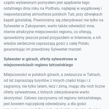
często wybieranym pomysłem jest spędzenie tego
ostatniego dnia roku na Podhalu, najlepiej w wyjątkowej i
niepowtarzalnej atmosferze polskich Tatr, przy dźwiękach
kapeli góralskiej. Powinniśmy się zdecydować nie tylko na
Sylwester w Zakopanem, warto także odwiedzić inne,
równie atrakcyjne miejscowości regionu, co oferują,
sprawdzimy jeszcze przed przyjazdem w Internecie, a ich
władze serdecznie zapraszają gości z całej Polski,
gwarantując im prawdziwy Sylwester marzeń.
Sylwester w górach, oferty sylwestrowe w
miejscowościach regionu tatrzańskiego
Miejscowości w polskich górach, a zwłaszcza w Tatrach,
od lat zapraszają turystów z innych części kraju i z
zagranicy, nie tylko latem, lecz i zimą, mając dla nich liczne
oferty sylwestrowe, z których zdecydowanie warto
skorzystać. Celowo zaczynamy od regionu tatrzańskiego,
jest bowiem najczęściej odwiedzany, a dla gości