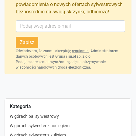
powiadomienia o nowych ofertach sylwestrowych
bezpośrednio na swoją skrzynkę odbiorczą!
Zapisz
Oświadczam, że znam i akceptuję
regulamin
. Administratorem
danych osobowych jest Grupa iTur.pl sp. z o.o.
Podając adres email wyrażam zgodę na otrzymywanie
wiadomości handlowych drogą elektroniczną.
Kategoria
W górach bal sylwestrowy
W górach sylwester z noclegiem
W górach sylwester z kuligiem