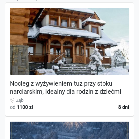
Nocleg z wyżywieniem tuż przy stoku
narciarskim, idealny dla rodzin z dziećmi
Ząb
od
1100 zł
8 dni