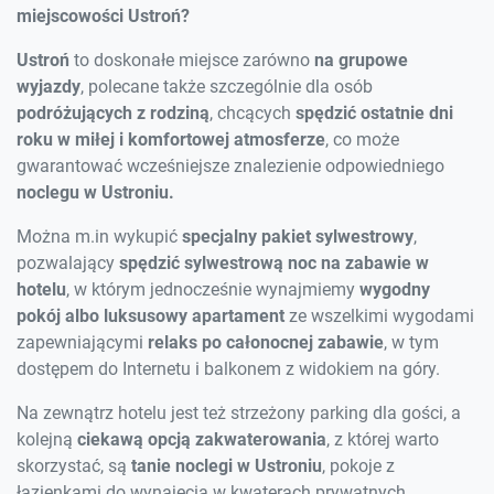
miejscowości Ustroń?
Ustroń
to doskonałe miejsce zarówno
na grupowe
wyjazdy
, polecane także szczególnie dla osób
podróżujących z rodziną
, chcących
spędzić ostatnie dni
roku w miłej i komfortowej atmosferze
, co może
gwarantować wcześniejsze znalezienie odpowiedniego
noclegu w Ustroniu.
Można m.in wykupić
specjalny pakiet sylwestrowy
,
pozwalający
spędzić sylwestrową noc na zabawie w
hotelu
, w którym jednocześnie wynajmiemy
wygodny
pokój albo luksusowy apartament
ze wszelkimi wygodami
zapewniającymi
relaks po całonocnej zabawie
, w tym
dostępem do Internetu i balkonem z widokiem na góry.
Na zewnątrz hotelu jest też strzeżony parking dla gości, a
kolejną
ciekawą opcją zakwaterowania
, z której warto
skorzystać, są
tanie noclegi w Ustroniu
, pokoje z
łazienkami do wynajęcia w kwaterach prywatnych.