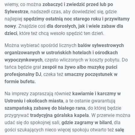
wiemy, co można
zobaczyć i zwiedzić przed lub po
Sylwestrze
, nadszedł czas, aby dowiedzieć się, gdzie
najlepiej
spędzimy ostatnią noc starego roku i przywitamy
nowy
. Znajdzie coś
dla dorosłych, jak i wiele zabaw dla
dzieci
, które też chcą wesoło spędzić ten dzień.
Można wybierać spośród licznych
balów sylwestrowych
organizowanych w ustrońskich hotelach i ośrodkach
wypoczynkowych
, często wliczonych w koszty pobytu. Do
tańca będzie grał
zespół na żywo albo muzykę puści
profesjonalny DJ
, czeka też
smaczny poczęstunek w
formie bufetu.
Na imprezy zapraszają również
kawiarnie i karczmy w
Ustroniu i okolicach miasta
, a te ostanie gwarantują
szampańską zabawę do białego rana
, do której będzie
przygrywać
tradycyjna góralska kapela
. W przerwie można
udać się do spokojnej sali,
gdzie zagramy w bilard
, dla
gości szukających nieco więcej spokoju otwarto też
salę