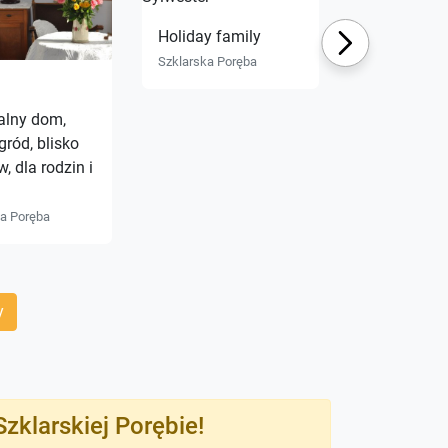
Holiday family
Next
Apartamenty
Szklarska Poręba
w szklarski
porębie
alny dom,
Szklarska Por
gród, blisko
, dla rodzin i
ka Poręba
y
zklarskiej Porębie!