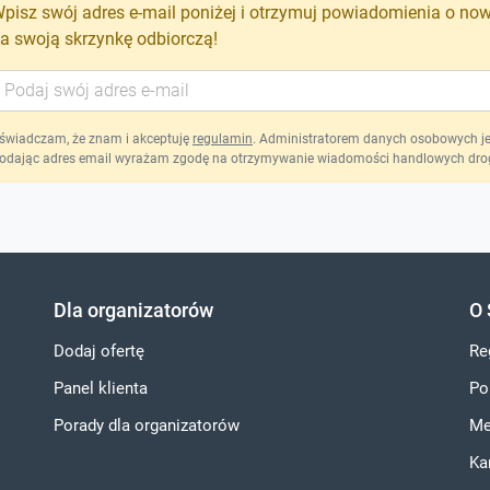
pisz swój adres e-mail poniżej i otrzymuj powiadomienia o no
a swoją skrzynkę odbiorczą!
świadczam, że znam i akceptuję
regulamin
. Administratorem danych osobowych jest
odając adres email wyrażam zgodę na otrzymywanie wiadomości handlowych drog
Dla organizatorów
O 
Dodaj ofertę
Re
Panel klienta
Po
Porady dla organizatorów
Me
Ka