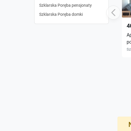
Szklarska Poręba pensjonaty
Previous
Szklarska Poręba domki
4
A
p
Sz