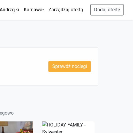
Andrzejki
Karnawał
Zarządzaj ofertą
Dodaj ofertę
Sprawdź noclegi
clegowo