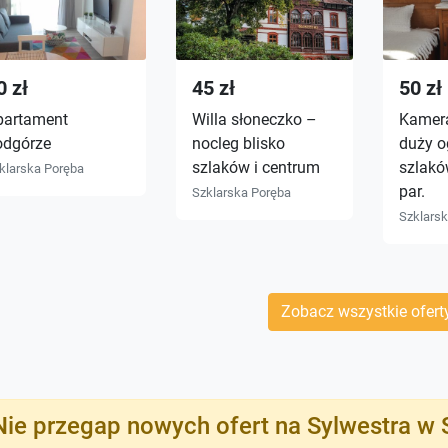
0 zł
45 zł
50 zł
partament
Willa słoneczko –
Kamer
odgórze
nocleg blisko
duży o
szlaków i centrum
szlaków
klarska Poręba
par.
Szklarska Poręba
Szklars
Zobacz wszystkie ofert
Nie przegap nowych ofert na Sylwestra w S