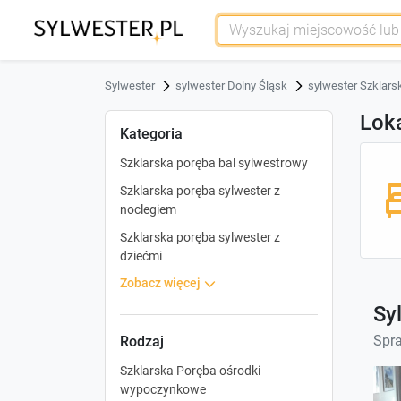
Sylwester
sylwester Dolny Śląsk
sylwester Szklars
Loka
Kategoria
Szklarska poręba bal sylwestrowy
Szklarska poręba sylwester z
noclegiem
Szklarska poręba sylwester z
dziećmi
zobacz więcej
Sy
Spra
Rodzaj
Szklarska Poręba ośrodki
wypoczynkowe