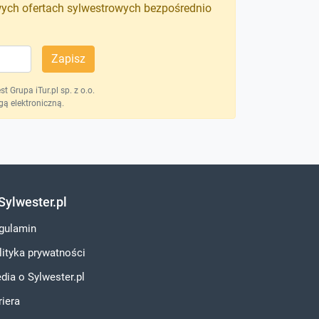
wych ofertach sylwestrowych bezpośrednio
Zapisz
 Grupa iTur.pl sp. z o.o.
ą elektroniczną.
Sylwester.pl
gulamin
lityka prywatności
dia o Sylwester.pl
riera