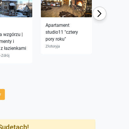
Next
Apartament
Chata w dol
studio11 "cztery
Przesieka
 wzgórzu |
pory roku"
menty i
Złotoryja
 z łazienkami
-Zdrój
y
Sudetach!