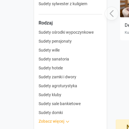
Sudety sylwester z kuligiem
Previous
Rodzaj
D
Sudety ośrodki wypoczynkowe
Ku
Sudety pensjonaty
Sudety wille
Sudety sanatoria
Sudety hotele
Sudety zamki i dwory
Sudety agroturystyka
Sudety kluby
Sudety sale bankietowe
Sudety domki
zobacz więcej