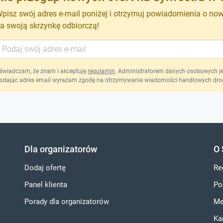
pisz swój adres e-mail poniżej i otrzymuj powiadomienia o no
a swoją skrzynkę odbiorczą!
świadczam, że znam i akceptuję
regulamin
. Administratorem danych osobowych jest
odając adres email wyrażam zgodę na otrzymywanie wiadomości handlowych drog
Dla organizatorów
O 
Dodaj ofertę
Re
Panel klienta
Po
Porady dla organizatorów
Me
Ka