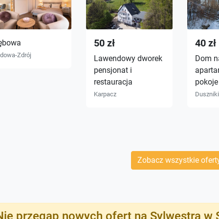
50 zł
40 zł
ębowa
dowa-Zdrój
Lawendowy dworek
Dom na
pensjonat i
aparta
restauracja
pokoje
Karpacz
Duszniki
Zobacz wszystkie ofert
Nie przegap nowych ofert na Sylwestra w 