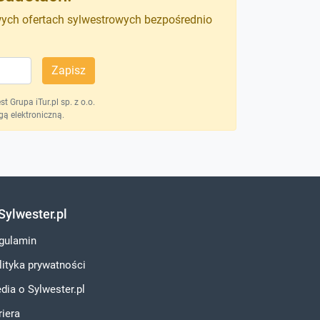
wych ofertach sylwestrowych bezpośrednio
Zapisz
 Grupa iTur.pl sp. z o.o.
ą elektroniczną.
Sylwester.pl
gulamin
lityka prywatności
dia o Sylwester.pl
riera