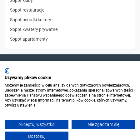
Sopot kluby
Sopot restauracje
Sopot ośrodki kultury
Sopot kwatery prywatne
Sopot apartamenty
Dla szukających
Używamy plików cookie
Możemy je zamieścić w celu analizy danych dotyczących odwiedzających,
ulepszenia naszej strony internetowej, pokazania spersonalizowanych treści i
Dla organizatorów
zapewnienia Państwu wspaniałego doświadczenia na stronie internetowej.
Aby uzyskać więcej informacji na temat plików cookie, których używamy,
otwórz ustawienia.
O Sylwester.pl
Akceptuj wszystko
Nie zgadzam się
© 2006-2026 Sylwester.pl
Dostosuj
Filtruj