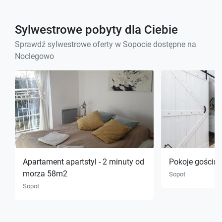
Sylwestrowe pobyty dla Ciebie
Sprawdź sylwestrowe oferty w Sopocie dostępne na
Noclegowo
Apartament apartstyl - 2 minuty od
Pokoje gościnn
morza 58m2
Sopot
Sopot