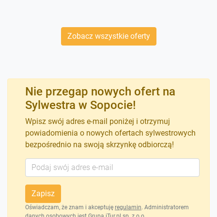
Zobacz wszystkie oferty
Nie przegap nowych ofert na
Sylwestra w Sopocie!
Wpisz swój adres e-mail poniżej i otrzymuj
powiadomienia o nowych ofertach sylwestrowych
bezpośrednio na swoją skrzynkę odbiorczą!
Zapisz
Oświadczam, że znam i akceptuję
regulamin
. Administratorem
danych osobowych jest Grupa iTur.pl sp. z o.o.