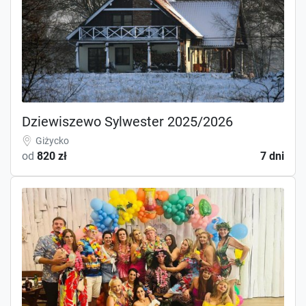
Dziewiszewo Sylwester 2025/2026
Giżycko
od
820 zł
7 dni