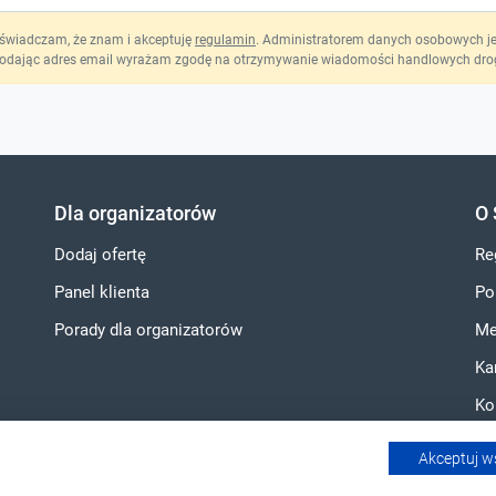
świadczam, że znam i akceptuję
regulamin
. Administratorem danych osobowych jest
odając adres email wyrażam zgodę na otrzymywanie wiadomości handlowych drog
Dla organizatorów
O 
Dodaj ofertę
Re
Panel klienta
Po
Porady dla organizatorów
Me
Ka
Ko
Akceptuj w