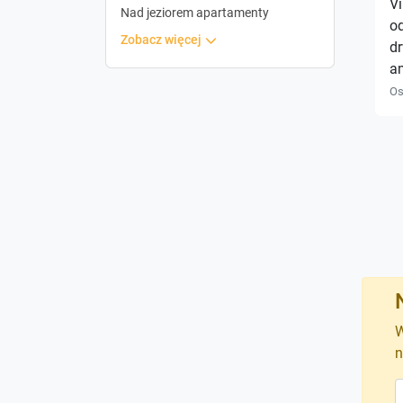
Vi
Nad jeziorem apartamenty
od
zobacz więcej
dr
am
Os
W
n