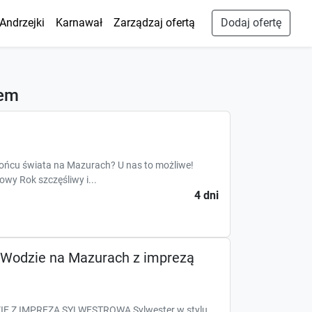
Andrzejki
Karnawał
Zarządzaj ofertą
Dodaj ofertę
rem
 końcu świata na Mazurach? U nas to możliwe!
Nowy Rok szczęśliwy i...
4 dni
 Wodzie na Mazurach z imprezą
 Z IMPREZĄ SYLWESTROWĄ Sylwester w stylu