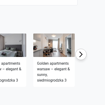
Next
 apartments
Golden apartments
Golden apa
 – elegant &
warsaw – elegant &
wroclaw- c
sunny,
studio - city
ogrodzka 3
siedmiogrodzka 3
center&k28