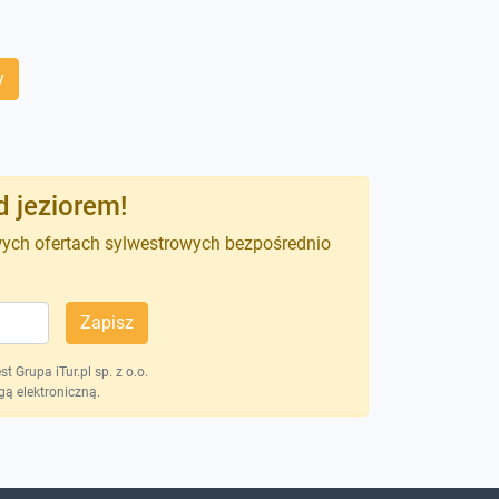
y
d jeziorem!
wych ofertach sylwestrowych bezpośrednio
Zapisz
 Grupa iTur.pl sp. z o.o.
ą elektroniczną.