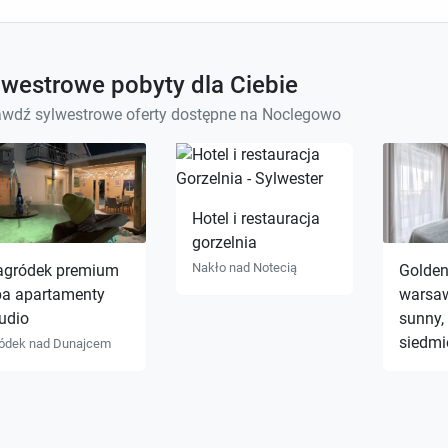
lwestrowe pobyty dla Ciebie
wdź sylwestrowe oferty dostępne na Noclegowo
Hotel i restauracja
gorzelnia
Nakło nad Notecią
agródek premium
Golden
pa apartamenty
warsaw
udio
sunny,
siedmi
ódek nad Dunajcem