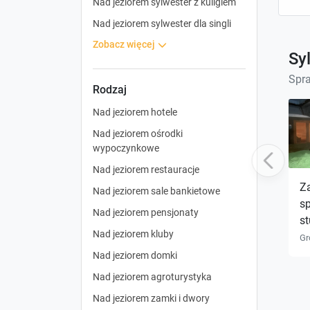
Nad jeziorem sylwester z kuligiem
Nad jeziorem sylwester dla singli
zobacz więcej
Sy
Spra
Rodzaj
Nad jeziorem hotele
Nad jeziorem ośrodki
wypoczynkowe
Previous
Nad jeziorem restauracje
Z
Nad jeziorem sale bankietowe
s
Nad jeziorem pensjonaty
st
Nad jeziorem kluby
Gr
Nad jeziorem domki
Nad jeziorem agroturystyka
Nad jeziorem zamki i dwory