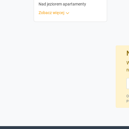
Nad jeziorem apartamenty
zobacz więcej
W
n
O
P