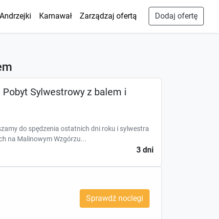
Andrzejki
Karnawał
Zarządzaj ofertą
Dodaj ofertę
rem
 Pobyt Sylwestrowy z balem i
amy do spędzenia ostatnich dni roku i sylwestra
ch na Malinowym Wzgórzu...
3 dni
Sprawdź noclegi